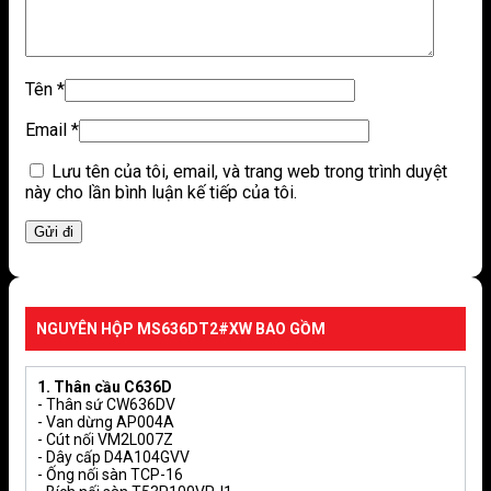
Tiêu
MS636DT2
MS636DT8
MS885DT3
MS887T3
chí
Tên
*
Nắp
Email
*
TC393VS
TC600VS
TC385VS
TC385VS
kèm
(T2)
(T8 mỏng)
(T3)
(T3)
theo
Lưu tên của tôi, email, và trang web trong trình duyệt
này cho lần bình luận kế tiếp của tôi.
Kích
740×490
740×490
701×387
701×387
thước
mm
mm
mm
mm
(DxR)
Lượng
4.5/3 L
4.5/3 L
4.5/3 L
4.5/3 L
nước xả
NGUYÊN HỘP MS636DT2#XW BAO GỒM
Thân
C636D
C636D
C885D
C887
cầu
1. Thân cầu C636D
- Thân sứ CW636DV
- Van dừng AP004A
Đặc
Êm tiêu
Siêu mỏng,
- Cút nối VM2L007Z
điểm
Êm gọn
Êm gọn
chuẩn
êm
- Dây cấp D4A104GVV
nắp
- Ống nối sàn TCP-16