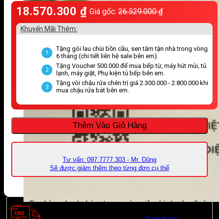
18.570.300
₫
Giá gốc:
26.529.000
₫
Khuyến Mãi Thêm:
Tặng gói lau chùi bồn cầu, sen tắm tận nhà trong vòng
1
6 tháng (chi tiết liên hệ sale bên em).
Tặng Voucher 500.000 để mua bếp từ, máy hút mùi, tủ
2
lạnh, máy giặt, Phụ kiện tủ bếp bên em.
Tặng vòi chậu rửa chén trị giá 2.300.000 - 2.800.000 khi
3
mua chậu rửa bát bên em.
Thêm Vào Giỏ Hàng
Tư vấn: 097.7777.303 - Mr. Dũng
Sẽ được giảm thêm theo từng đơn cụ thể
Giao hàng nhanh chóng trong ngày, miễn phí vận chuyển ở
khu vực nội thành TP. Hồ Chí Minh, Bình Dương, Bình
Phước, Cần Thơ, Rạch Giá Kiên Giang.
Xem thêm