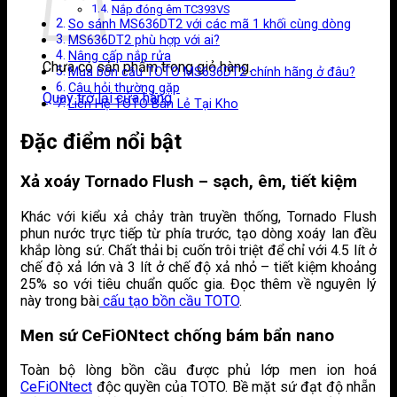
Nắp đóng êm TC393VS
So sánh MS636DT2 với các mã 1 khối cùng dòng
MS636DT2 phù hợp với ai?
Nâng cấp nắp rửa
Chưa có sản phẩm trong giỏ hàng.
Mua bồn cầu TOTO MS636DT2 chính hãng ở đâu?
Câu hỏi thường gặp
Quay trở lại cửa hàng
Liên Hệ TOTO Bán Lẻ Tại Kho
Đặc điểm nổi bật
Xả xoáy Tornado Flush – sạch, êm, tiết kiệm
Khác với kiểu xả chảy tràn truyền thống, Tornado Flush
phun nước trực tiếp từ phía trước, tạo dòng xoáy lan đều
khắp lòng sứ. Chất thải bị cuốn trôi triệt để chỉ với 4.5 lít ở
chế độ xả lớn và 3 lít ở chế độ xả nhỏ – tiết kiệm khoảng
25% so với tiêu chuẩn quốc gia. Đọc thêm về nguyên lý
này trong bài
cấu tạo bồn cầu TOTO
.
Men sứ CeFiONtect chống bám bẩn nano
Toàn bộ lòng bồn cầu được phủ lớp men ion hoá
CeFiONtect
độc quyền của TOTO. Bề mặt sứ đạt độ nhẵn