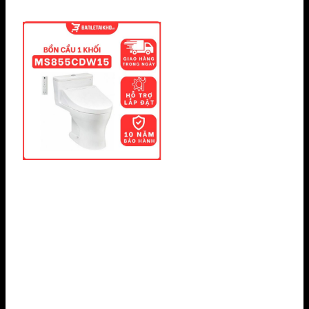
Câu hỏi thường gặp
MS636DT2 và MS636DT8 khác nhau ở điểm
nào?
Hai mã dùng chung thân C636D, khác nắp: DT2
kèm TC393VS (nắp êm tiêu chuẩn), DT8 kèm
TC600VS (nắp siêu mỏng, êm hơn, thiết kế hiện đại
hơn).
Bồn cầu MS636DT2 có nâng cấp lên Washlet
được không?
Có. Thân C636D tương thích với một
số mã Washlet dòng C2/S2 của TOTO. Liên hệ tư
vấn để chọn đúng mã nắp.
Tâm xả 305 mm là gì và kiểm tra thế nào?
Là
khoảng cách từ tâm ống thoát sàn đến mặt tường
phía sau. Đo bằng thước từ giữa lỗ ống chờ ra tường
– nếu khác 305 mm cần dùng bích chuyển đổi.
Bồn cầu bị hôi sau thời gian dùng phải làm sao?
Kiểm tra gioăng sàn và bẫy nước. Xem hướng dẫn
tại
bồn cầu TOTO bị hôi
.
Chỉnh lượng nước xả nhỏ hơn được không?
Chỉnh
phao trong két theo
cách chỉnh phao bồn cầu TOTO
– không nên dưới 3 lít vì giảm hiệu quả xả Tornado.
MS636DT2 xuất xứ ở đâu?
Sản xuất tại nhà máy
TOTO Việt Nam, đạt tiêu chuẩn chất lượng Nhật Bản.