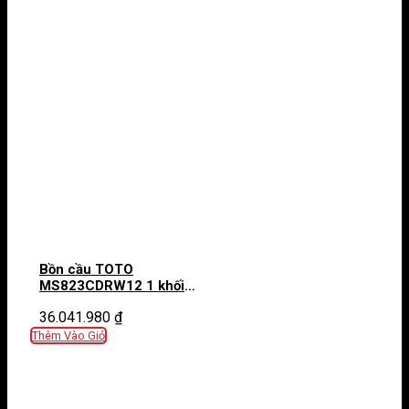
Bồn cầu TOTO
MS823CDRW12 1 khối
nắp điện tử Washlet S7
36.041.980
₫
TCF4911EZ giấu dây
Thêm Vào Giỏ