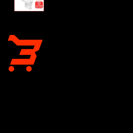
CÔNG TY CỔ PHẦN BÁN LẺ TẠI KHO
Giấy chứng nhận đăng ký kinh doanh số 0318197333 do Sở
Tài chính Thành phố Hồ Chí Minh cấp lần đầu ngày 04 tháng 12
năm 2023
TOTO Bán Lẻ Tại Kho
- Đơn vị phân phối thiết bị vệ sinh
TOTO chính hãng hàng đầu tại TP. Hồ Chí Minh và Hà Nội.
Chúng tôi mang đến giải pháp không gian sống đẳng cấp với