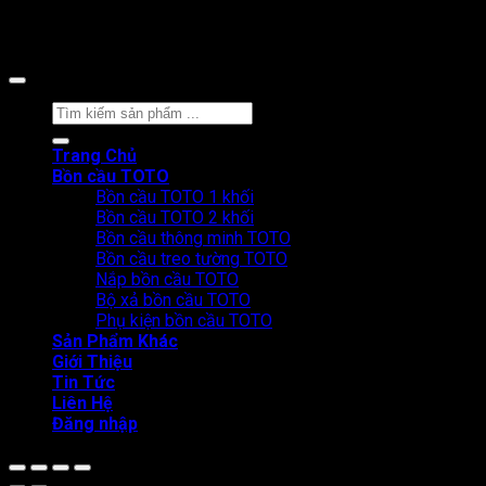
Copyright 2026 ©
CÔNG TY CỔ PHẦN BÁN LẺ TẠI KHO
Tìm
kiếm:
Trang Chủ
Bồn cầu TOTO
Bồn cầu TOTO 1 khối
Bồn cầu TOTO 2 khối
Bồn cầu thông minh TOTO
Bồn cầu treo tường TOTO
Nắp bồn cầu TOTO
Bộ xả bồn cầu TOTO
Phụ kiện bồn cầu TOTO
Sản Phẩm Khác
Giới Thiệu
Tin Tức
Liên Hệ
Đăng nhập