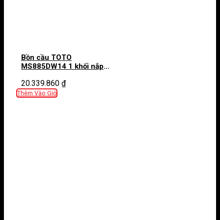
Bồn cầu TOTO
MS885DW14 1 khối nắp
điện tử Washlet C5
20.339.860
₫
TCF24410AAA
Thêm Vào Giỏ