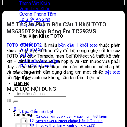
Thanh Vắt Khăn
Vòng Treo Khăn
Gương Phòng Tắm
Lô Giấy Vệ Sinh
Mô Tả Sản Phẩm Bồn Cầu 1 Khối TOTO
Máy Sấy Tay
MS636DT2 Nắp Đóng Êm TC393VS
Phụ Kiện Khác TOTO
Vòi Hồ
TOTO MS636DT2
là mẫu
bồn cầu 1 khối toto
thuộc phân
Vòi Rửa Chén
khúc trung cấp, sở hữu đầy đủ bộ công nghệ cốt lõi của
Vòi Xịt
TOTO: xả xoáy Tornado, men CeFiONtect và thiết kế thân
Két Nước Âm Tường
kín – vành kín. Với mức giá hợp lý và kích thước vừa phải,
Chân Chậu Lavabo
đây là lựa chọn quen thuộc cho căn hộ chung cư, nhà phố
và các công trình dân dụng đang tìm một chiếc
bệt toto
Giới Thiệu
bền bỉ, dễ vệ sinh mà không cần lên tầm điện tử.
Tin Tức
Liên Hệ
MỤC LỤC NỘI DUNG
Tìm
kiếm:
0
Đặc điểm nổi bật
Giỏ hàng
Xả xoáy Tornado Flush – sạch, êm, tiết kiệm
Men sứ CeFiONtect chống bám bẩn nano
Thiết kế thân kín – vành kín RIMLESS