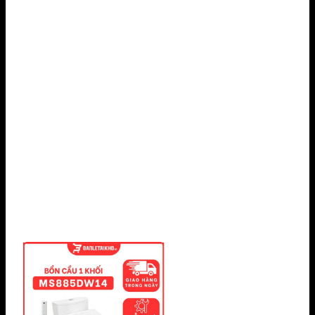
Showroom Hồ Chí Minh:
BG03 Eastern
Building, 299 Đường Liên Phường, Phường
Long Trường, TP. HCM
Showroom Biên Hoà:
205B/5 Khu phố 2,
P. Tân Biên, TP. Biên Hoà.
Showroom Nha Trang:
LK 19 Lô 16
Đường số 20 Khu đô thị Mỹ Gia, P. Nam Nha
Trang, T.Khánh Hoà.
Showroom Bình Dương:
511 Đại lộ Bình
Dương, Thủ Dầu Một, TP. Hồ Chí Minh, Việt
Nam