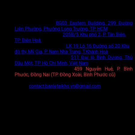
chi phí tối ưu nhất.
Thông tin liên hệ
Showroom HCM
:
BG03 Eastern Building, 299 Đường
Liên Phường, Phường Long Trường, TP. HCM
Showroom Biên Hoà
:
205B/5 Khu phố 2, P. Tân Biên,
TP. Biên Hoà.
Showroom Nha Trang
:
LK 19 Lô 16 Đường số 20 Khu
đô thị Mỹ Gia, P. Nam Nha Trang, T.Khánh Hoà
Showroom Bình Dương
:
511 Đại lộ Bình Dương, Thủ
Dầu Một, TP. Hồ Chí Minh, Việt Nam
Showroom Bình Phước
:
459 Nguyễn Huệ, P. Bình
Phước, Đồng Nai (TP. Đồng Xoài, Bình Phước cũ)
Hotline:
0898 75 6688
Email:
contact.banletaikho.vn@gmail.com
Website:
https://toto.banletaikho.vn/
Giờ làm việc:
08:00 - 20:00 (T2 - CN)
CHÍNH SÁCH
Chính sách hoạt động và quy định chung
Thông tin về điều kiện giao dịch chung
Quy định và hình thức thanh toán