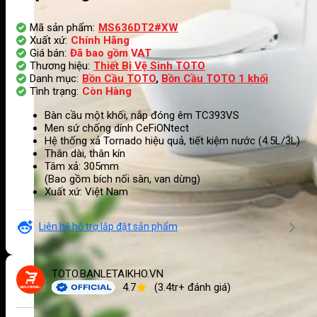
Mã sản phẩm:
MS636DT2#XW
Xuất xứ:
Chính Hãng
Giá bán:
Đã bao gồm VAT
Thương hiệu:
Thiết Bị Vệ Sinh TOTO
Danh mục:
Bồn Cầu TOTO
,
Bồn Cầu TOTO 1 khối
Tình trạng:
Còn Hàng
Bàn cầu một khối, nắp đóng êm TC393VS
Men sứ chống dính CeFiONtect
Hệ thống xả Tornado hiệu quả, tiết kiệm nước (4.5L/3L)
Thân dài, thân kín
Tâm xả: 305mm
(Bao gồm bích nối sàn, van dừng)
Xuất xứ: Việt Nam
Liên hệ hỗ trợ lắp đặt sản phẩm
TOTO.BANLETAIKHO.VN
4.7
(3.4tr+ đánh giá)