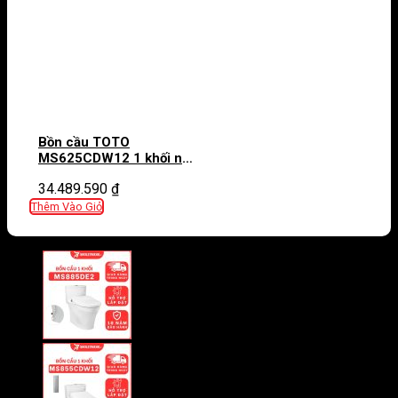
Bồn cầu TOTO
MS625CDW12 1 khối nắp
điện tử Washlet S7
34.489.590
₫
TCF4911EZ giấu dây
Thêm Vào Giỏ