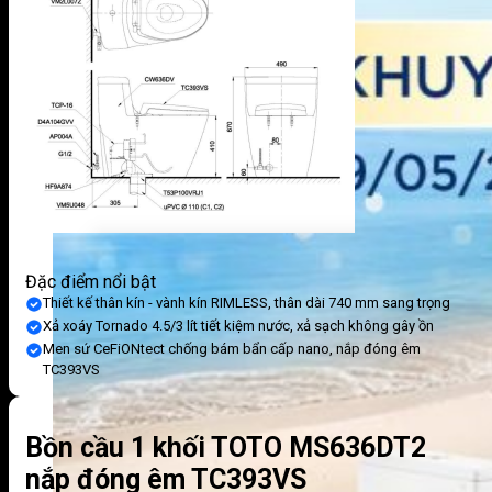
Đặc điểm nổi bật
Thiết kế thân kín - vành kín RIMLESS, thân dài 740 mm sang trọng
Xả xoáy Tornado 4.5/3 lít tiết kiệm nước, xả sạch không gây ồn
Men sứ CeFiONtect chống bám bẩn cấp nano, nắp đóng êm
TC393VS
Bồn cầu 1 khối TOTO MS636DT2
nắp đóng êm TC393VS