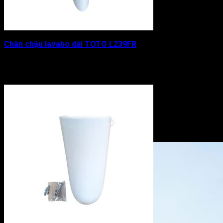
Chân chậu lavabo dài TOTO L239FR
Được xếp hạng
0
5 sao
1.433.000
₫