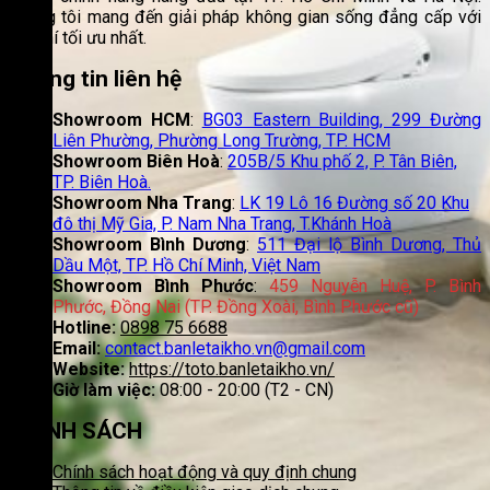
Chúng tôi mang đến giải pháp không gian sống đẳng cấp với
chi phí tối ưu nhất.
Thông tin liên hệ
Showroom HCM
:
BG03 Eastern Building, 299 Đường
Liên Phường, Phường Long Trường, TP. HCM
Showroom Biên Hoà
:
205B/5 Khu phố 2, P. Tân Biên,
TP. Biên Hoà.
Showroom Nha Trang
:
LK 19 Lô 16 Đường số 20 Khu
đô thị Mỹ Gia, P. Nam Nha Trang, T.Khánh Hoà
Showroom Bình Dương
:
511 Đại lộ Bình Dương, Thủ
Dầu Một, TP. Hồ Chí Minh, Việt Nam
Showroom Bình Phước
:
459 Nguyễn Huệ, P. Bình
Phước, Đồng Nai (TP. Đồng Xoài, Bình Phước cũ)
Hotline:
0898 75 6688
Email:
contact.banletaikho.vn@gmail.com
Website:
https://toto.banletaikho.vn/
Giờ làm việc:
08:00 - 20:00 (T2 - CN)
CHÍNH SÁCH
Chính sách hoạt động và quy định chung