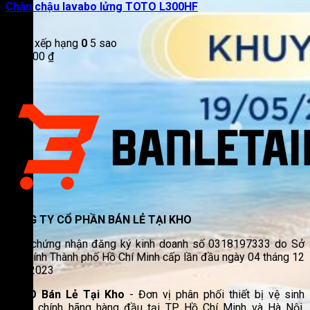
Chân chậu lavabo lửng TOTO L300HF
Được xếp hạng
0
5 sao
893.000
₫
CÔNG TY CỔ PHẦN BÁN LẺ TẠI KHO
Giấy chứng nhận đăng ký kinh doanh số 0318197333 do Sở
Tài chính Thành phố Hồ Chí Minh cấp lần đầu ngày 04 tháng 12
năm 2023
TOTO Bán Lẻ Tại Kho
- Đơn vị phân phối thiết bị vệ sinh
TOTO chính hãng hàng đầu tại TP. Hồ Chí Minh và Hà Nội.