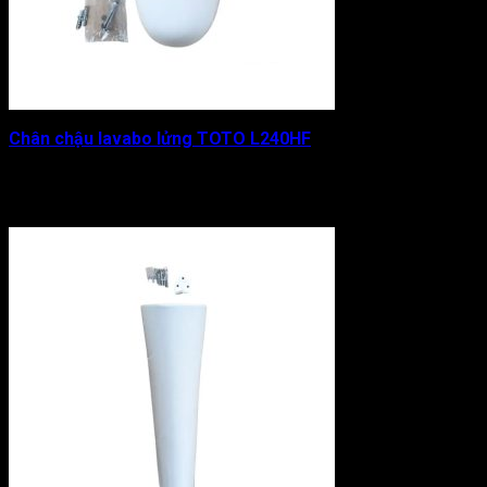
Chân chậu lavabo lửng TOTO L240HF
Được xếp hạng
0
5 sao
933.000
₫