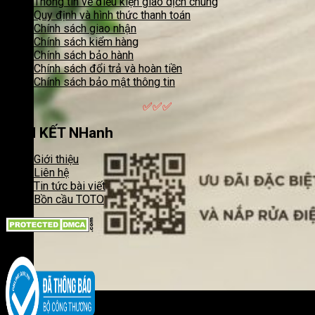
Thông tin về điều kiện giao dịch chung
Quy định và hình thức thanh toán
Chính sách giao nhận
Chính sách kiểm hàng
Chính sách bảo hành
Chính sách đổi trả và hoàn tiền
Chính sách bảo mật thông tin
✅✅✅
LIÊN KẾT NHanh
Giới thiệu
Liên hệ
Tin tức bài viết
Bồn cầu TOTO