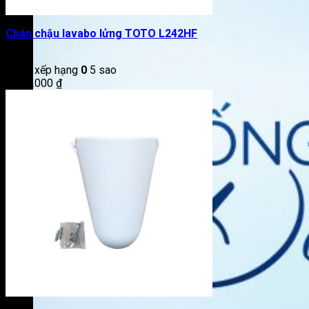
Chân chậu lavabo lửng TOTO L242HF
Được xếp hạng
0
5 sao
1.080.000
₫