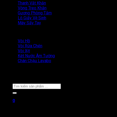
Thanh Vắt Khăn
Vòng Treo Khăn
Gương Phòng Tắm
Lô Giấy Vệ Sinh
Máy Sấy Tay
Phụ Kiện Khác TOTO
Vòi Hồ
Vòi Rửa Chén
Vòi Xịt
Két Nước Âm Tường
Chân Chậu Lavabo
Giới Thiệu
Tin Tức
Liên Hệ
Tìm
kiếm:
0
Giỏ hàng