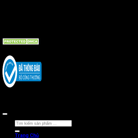
LIÊN KẾT NHanh
Giới thiệu
Liên hệ
Tin tức bài viết
Bồn cầu TOTO
Copyright 2026 ©
CÔNG TY CỔ PHẦN BÁN LẺ TẠI KHO
Tìm
kiếm:
Trang Chủ