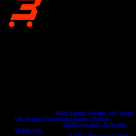
CÔNG TY CỔ PHẦN BÁN LẺ TẠI KHO
Giấy chứng nhận đăng ký kinh doanh số 0318197333 do Sở
Tài chính Thành phố Hồ Chí Minh cấp lần đầu ngày 04 tháng 12
năm 2023
TOTO Bán Lẻ Tại Kho
- Đơn vị phân phối thiết bị vệ sinh
TOTO chính hãng hàng đầu tại TP. Hồ Chí Minh và Hà Nội.
Chúng tôi mang đến giải pháp không gian sống đẳng cấp với
chi phí tối ưu nhất.
Thông tin liên hệ
Showroom HCM
:
BG03 Eastern Building, 299 Đường
Liên Phường, Phường Long Trường, TP. HCM
Showroom Biên Hoà
:
205B/5 Khu phố 2, P. Tân Biên,
TP. Biên Hoà.