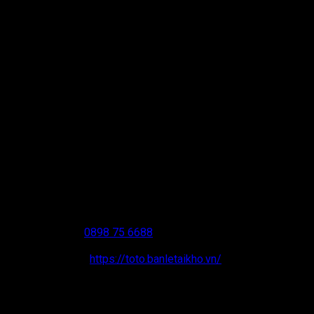
THÔNG TIN LIÊN HỆ
CÔNG TY CỔ PHẦN BÁN LẺ TẠI KHO
Showroom HCM
: BG03 Eastern Building, 299 Đường
Liên Phường, Phường Long Trường, TP. HCM
Showroom Hải Phòng
: Moonbay Residence LK10,
384 Lê Thánh Tông, phường Ngô Quyền, TP Hải Phòng
Hotline:
0898 75 6688
Email:
contact.banletaikho.vn@gmail.com
Website:
https://toto.banletaikho.vn/
Giờ làm việc:
08:00 – 20:00 (T2 – CN)