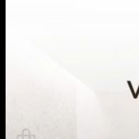
Thanh Vắt Khăn
Vòng Treo Khăn
Gương Phòng Tắm
Lô Giấy Vệ Sinh
Máy Sấy Tay
Phụ Kiện Khác TOTO
Vòi Hồ
Vòi Rửa Chén
Vòi Xịt
Két Nước Âm Tường
Chân Chậu Lavabo
Giới Thiệu
Tin Tức
Liên Hệ
Tìm
kiếm:
0
Giỏ hàng