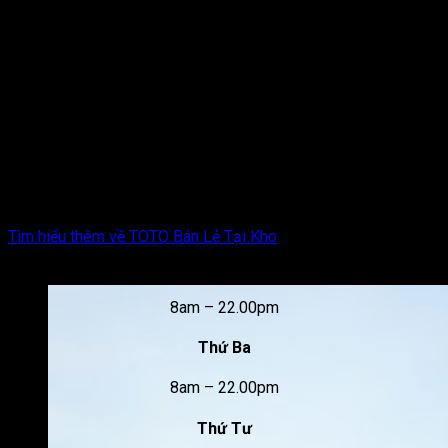
TOTO Bán Lẻ Tại Kho –
Đại Lý Bán Thiết Bị Vệ
Sinh TOTO
Tìm hiểu thêm về TOTO Bán Lẻ Tại Kho
Thứ Hai
Giờ mở cửa
8am – 22.00pm
Thứ Ba
8am – 22.00pm
Thứ Tư