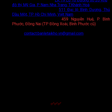
Showroom Nha Trang
:
LK 19 Lô 16 Đường số 20 Khu
đô thị Mỹ Gia, P. Nam Nha Trang, T.Khánh Hoà
Showroom Bình Dương
:
511 Đại lộ Bình Dương, Thủ
Dầu Một, TP. Hồ Chí Minh, Việt Nam
Showroom Bình Phước
:
459 Nguyễn Huệ, P. Bình
Phước, Đồng Nai (TP. Đồng Xoài, Bình Phước cũ)
Hotline:
0898 75 6688
Email:
contact.banletaikho.vn@gmail.com
Website:
https://toto.banletaikho.vn/
Giờ làm việc:
08:00 - 20:00 (T2 - CN)
CHÍNH SÁCH
Chính sách hoạt động và quy định chung
Thông tin về điều kiện giao dịch chung
Quy định và hình thức thanh toán
Chính sách giao nhận
Chính sách kiểm hàng
Chính sách bảo hành
Chính sách đổi trả và hoàn tiền
Chính sách bảo mật thông tin
✅✅✅