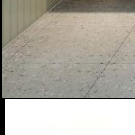
Chậu Lavabo TOTO
Chậu Lavabo Âm Bàn
Chậu Lavabo Bán Âm
Chậu Lavabo Đặt Bàn
Chậu Lavabo Dương Vành
Vòi Lavabo
Bồn Tắm TOTO
Bồn Tắm Đặt Sàn
Bồn Tắm Xây
Bồn Tắm Chân Yếm
Vòi Bồn Tắm
Sen Tắm TOTO
Củ Sen Tắm
Sen Tắm Âm Tường
Tay Sen Tắm
Van Điều Chỉnh
Sen Cây TOTO
Phụ Kiện Nhà Tắm TOTO