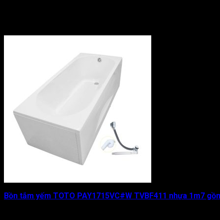
Được xếp hạng
0
5 sao
141.882.000
₫
Bồn tắm yếm TOTO PAY1715VC#W TVBF411 nhựa 1m7 gồm 