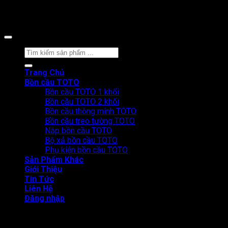
Copyright 2026 ©
CÔNG TY CỔ PHẦN BÁN LẺ TẠI KHO
Tìm
kiếm:
Trang Chủ
Bồn cầu TOTO
Bồn cầu TOTO 1 khối
Bồn cầu TOTO 2 khối
Bồn cầu thông minh TOTO
Bồn cầu treo tường TOTO
Nắp bồn cầu TOTO
Bộ xả bồn cầu TOTO
Phụ kiện bồn cầu TOTO
Sản Phẩm Khác
Giới Thiệu
Tin Tức
Liên Hệ
Đăng nhập