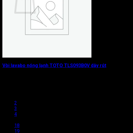
Chưa có sản phẩm trong giỏ hàng.
Quay trở lại cửa hàng
Vòi lavabo nóng lạnh TOTO TLS093B0V dây rút
Được xếp hạng
0
5 sao
3.050.000
₫
1
2
3
4
…
18
19