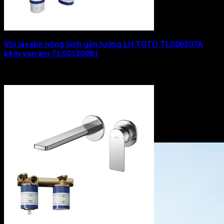
Vòi lavabo nóng lạnh gắn tường LH TOTO TLS06307A
kèm van âm TLS01309B1
Được xếp hạng
0
5 sao
6.800.000
₫