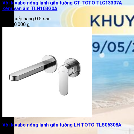
Vòi lavabo nóng lạnh gắn tường GT TOTO TLG13307A
kèm van âm TLN103G0A
Được xếp hạng
0
5 sao
11.300.000
₫
Vòi lavabo nóng lạnh gắn tường LH TOTO TLS06308A