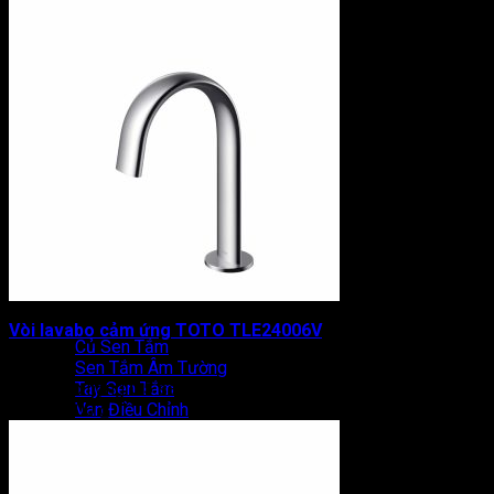
Chậu Lavabo TOTO
Chậu Lavabo Âm Bàn
Chậu Lavabo Bán Âm
Chậu Lavabo Đặt Bàn
Chậu Lavabo Dương Vành
Vòi Lavabo
Bồn Tắm TOTO
Bồn Tắm Đặt Sàn
Bồn Tắm Xây
Bồn Tắm Chân Yếm
Vòi Bồn Tắm
Sen Tắm TOTO
Vòi lavabo cảm ứng TOTO TLE24006V
Củ Sen Tắm
Sen Tắm Âm Tường
Tay Sen Tắm
Được xếp hạng
0
5 sao
Van Điều Chỉnh
11.153.000
₫
Sen Cây TOTO
Phụ Kiện Nhà Tắm TOTO