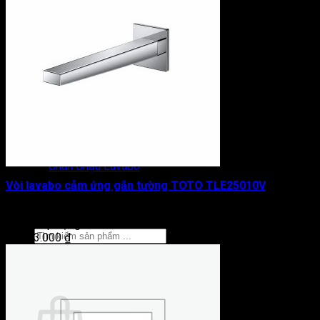
Thanh Vắt Khăn
Vòng Treo Khăn
Gương Phòng Tắm
Lô Giấy Vệ Sinh
Máy Sấy Tay
Phụ Kiện Khác TOTO
Vòi Hồ
Vòi Rửa Chén
Vòi Xịt
Két Nước Âm Tường
Chân Chậu Lavabo
Giới Thiệu
Vòi lavabo cảm ứng gắn tường TOTO TLE25010V
Tin Tức
Liên Hệ
Được xếp hạng
0
5 sao
Tìm
12.273.000
₫
kiếm:
0
Giỏ hàng