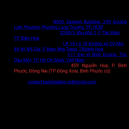
chi phí tối ưu nhất.
Thông tin liên hệ
Showroom HCM
:
BG03 Eastern Building, 299 Đường
Liên Phường, Phường Long Trường, TP. HCM
Showroom Biên Hoà
:
205B/5 Khu phố 2, P. Tân Biên,
TP. Biên Hoà.
Showroom Nha Trang
:
LK 19 Lô 16 Đường số 20 Khu
đô thị Mỹ Gia, P. Nam Nha Trang, T.Khánh Hoà
Showroom Bình Dương
:
511 Đại lộ Bình Dương, Thủ
Dầu Một, TP. Hồ Chí Minh, Việt Nam
Showroom Bình Phước
:
459 Nguyễn Huệ, P. Bình
Phước, Đồng Nai (TP. Đồng Xoài, Bình Phước cũ)
Hotline:
0898 75 6688
Email:
contact.banletaikho.vn@gmail.com
Website:
https://toto.banletaikho.vn/
Giờ làm việc:
08:00 - 20:00 (T2 - CN)
CHÍNH SÁCH
Chính sách hoạt động và quy định chung
Thông tin về điều kiện giao dịch chung
Quy định và hình thức thanh toán