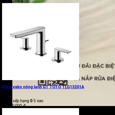
7.100.000
₫
Vòi lavabo nóng lạnh GT TOTO TLG13201A
Được xếp hạng
0
5 sao
14.050.000
₫