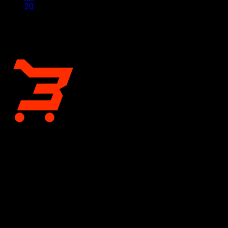
20
CÔNG TY CỔ PHẦN BÁN LẺ TẠI KHO
Giấy chứng nhận đăng ký kinh doanh số 0318197333 do Sở
Tài chính Thành phố Hồ Chí Minh cấp lần đầu ngày 04 tháng 12
năm 2023
TOTO Bán Lẻ Tại Kho
- Đơn vị phân phối thiết bị vệ sinh
TOTO chính hãng hàng đầu tại TP. Hồ Chí Minh và Hà Nội.
Chúng tôi mang đến giải pháp không gian sống đẳng cấp với