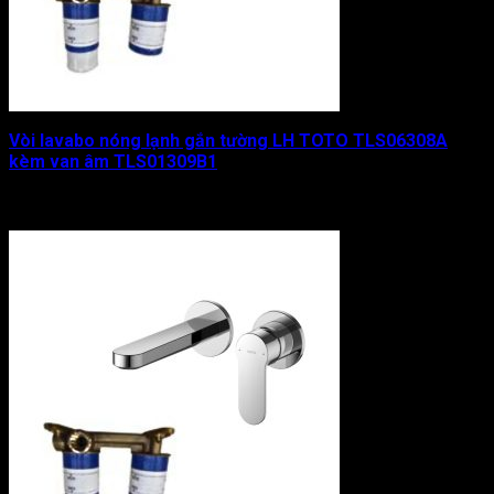
Vòi lavabo nóng lạnh gắn tường LH TOTO TLS06308A
kèm van âm TLS01309B1
Được xếp hạng
0
5 sao
7.000.000
₫