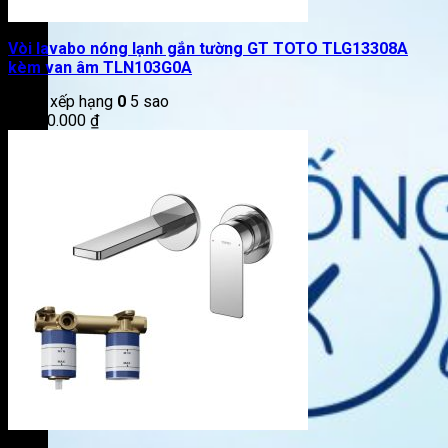
Vòi lavabo nóng lạnh gắn tường GT TOTO TLG13308A
kèm van âm TLN103G0A
Được xếp hạng
0
5 sao
11.550.000
₫