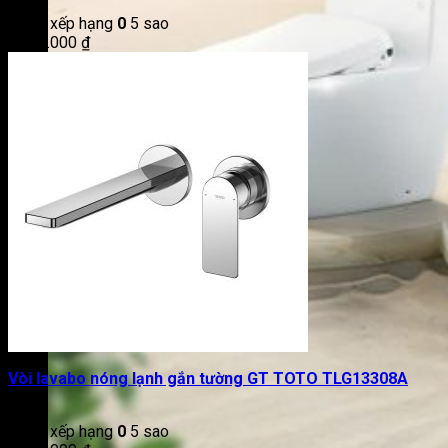
Được xếp hạng
0
5 sao
2.950.000
₫
Vòi lavabo nóng lạnh gắn tường GT TOTO TLG13308A
Được xếp hạng
0
5 sao