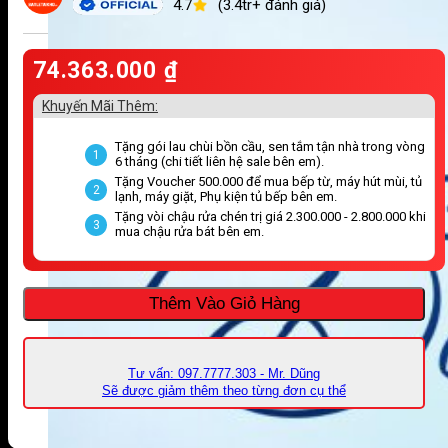
4.7
(3.4tr+ đánh giá)
74.363.000
₫
Khuyến Mãi Thêm:
Tặng gói lau chùi bồn cầu, sen tắm tận nhà trong vòng
1
6 tháng (chi tiết liên hệ sale bên em).
Tặng Voucher 500.000 để mua bếp từ, máy hút mùi, tủ
2
lạnh, máy giặt, Phụ kiện tủ bếp bên em.
Tặng vòi chậu rửa chén trị giá 2.300.000 - 2.800.000 khi
3
mua chậu rửa bát bên em.
Thêm Vào Giỏ Hàng
Tư vấn: 097.7777.303 - Mr. Dũng
Sẽ được giảm thêm theo từng đơn cụ thể