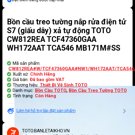
Bồn cầu treo tường nắp rửa điện tử
S7 (giấu dây) xả tự động TOTO
CW812REA TCF47360GAA
WH172AAT TCA546 MB171M#SS
Mã sản phẩm:
CW812REA#W/TCF47360GAA#NW1/WH172AAT/TCA546
Xuất xứ:
Chính Hãng
Giá bán:
Đã bao gồm VAT
Thương hiệu:
Thiết Bị Vệ Sinh TOTO
Danh mục:
Bồn Cầu TOTO
,
Bồn Cầu Treo Tường TOTO
Tình trạng:
Còn Hàng
Liên hệ hỗ trợ lắp đặt sản phẩm
TOTO.BANLETAIKHO.VN