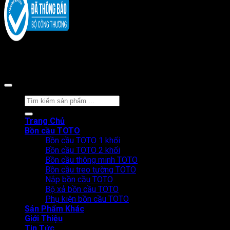
Copyright 2026 ©
CÔNG TY CỔ PHẦN BÁN LẺ TẠI KHO
Tìm
kiếm:
Trang Chủ
Bồn cầu TOTO
Bồn cầu TOTO 1 khối
Bồn cầu TOTO 2 khối
Bồn cầu thông minh TOTO
Bồn cầu treo tường TOTO
Nắp bồn cầu TOTO
Bộ xả bồn cầu TOTO
Phụ kiện bồn cầu TOTO
Sản Phẩm Khác
Giới Thiệu
Tin Tức