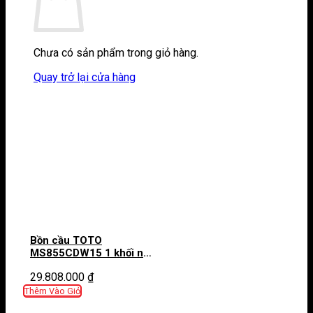
Chưa có sản phẩm trong giỏ hàng.
Quay trở lại cửa hàng
Bồn cầu TOTO
MS855CDW15 1 khối nắp
điện tử Washlet C5
29.808.000
₫
TCF24460AAA giấu dây
Thêm Vào Giỏ