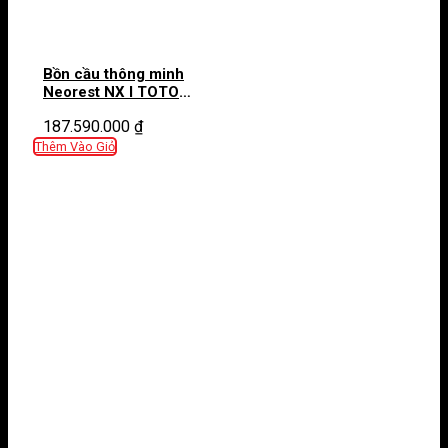
Bồn cầu thông minh
Neorest NX I TOTO
CS900VT T53P100VR
187.590.000
₫
bảng điều khiển màu bạc
Thêm Vào Giỏ