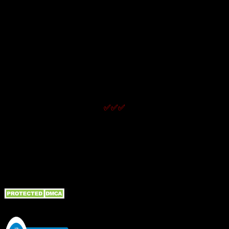
CHÍNH SÁCH
Chính sách hoạt động và quy định chung
Thông tin về điều kiện giao dịch chung
Quy định và hình thức thanh toán
Chính sách giao nhận
Chính sách kiểm hàng
Chính sách bảo hành
Chính sách đổi trả và hoàn tiền
Chính sách bảo mật thông tin
✅✅✅
LIÊN KẾT NHanh
Giới thiệu
Liên hệ
Tin tức bài viết
Bồn cầu TOTO