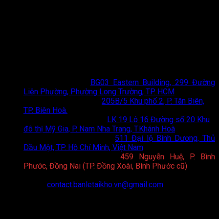
năm 2023
TOTO Bán Lẻ Tại Kho
- Đơn vị phân phối thiết bị vệ sinh
TOTO chính hãng hàng đầu tại TP. Hồ Chí Minh và Hà Nội.
Chúng tôi mang đến giải pháp không gian sống đẳng cấp với
chi phí tối ưu nhất.
Thông tin liên hệ
Showroom HCM
:
BG03 Eastern Building, 299 Đường
Liên Phường, Phường Long Trường, TP. HCM
Showroom Biên Hoà
:
205B/5 Khu phố 2, P. Tân Biên,
TP. Biên Hoà.
Showroom Nha Trang
:
LK 19 Lô 16 Đường số 20 Khu
đô thị Mỹ Gia, P. Nam Nha Trang, T.Khánh Hoà
Showroom Bình Dương
:
511 Đại lộ Bình Dương, Thủ
Dầu Một, TP. Hồ Chí Minh, Việt Nam
Showroom Bình Phước
:
459 Nguyễn Huệ, P. Bình
Phước, Đồng Nai (TP. Đồng Xoài, Bình Phước cũ)
Hotline:
0898 75 6688
Email:
contact.banletaikho.vn@gmail.com
Website:
https://toto.banletaikho.vn/
Giờ làm việc:
08:00 - 20:00 (T2 - CN)