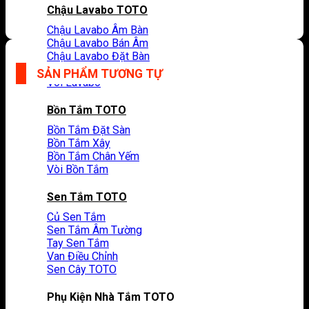
Chậu Lavabo TOTO
Chậu Lavabo Âm Bàn
Chậu Lavabo Bán Âm
Chậu Lavabo Đặt Bàn
Chậu Lavabo Dương Vành
SẢN PHẨM TƯƠNG TỰ
Vòi Lavabo
Bồn Tắm TOTO
Bồn Tắm Đặt Sàn
Bồn Tắm Xây
Bồn Tắm Chân Yếm
Vòi Bồn Tắm
Sen Tắm TOTO
Củ Sen Tắm
Sen Tắm Âm Tường
Tay Sen Tắm
Van Điều Chỉnh
Sen Cây TOTO
Phụ Kiện Nhà Tắm TOTO