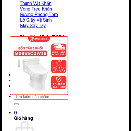
Thanh Vắt Khăn
Vòng Treo Khăn
Gương Phòng Tắm
Lô Giấy Vệ Sinh
Máy Sấy Tay
Phụ Kiện Khác TOTO
Vòi Hồ
Vòi Rửa Chén
Vòi Xịt
Két Nước Âm Tường
Chân Chậu Lavabo
Giới Thiệu
Tin Tức
Liên Hệ
Tìm
kiếm:
0
Giỏ hàng