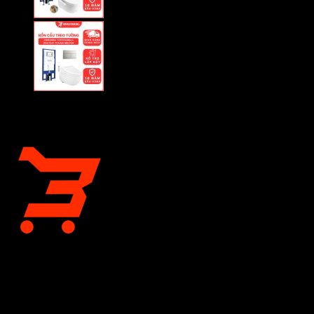
CÔNG TY CỔ PHẦN BÁN LẺ TẠI KHO
Giấy chứng nhận đăng ký kinh doanh số 0318197333 do Sở
Tài chính Thành phố Hồ Chí Minh cấp lần đầu ngày 04 tháng 12