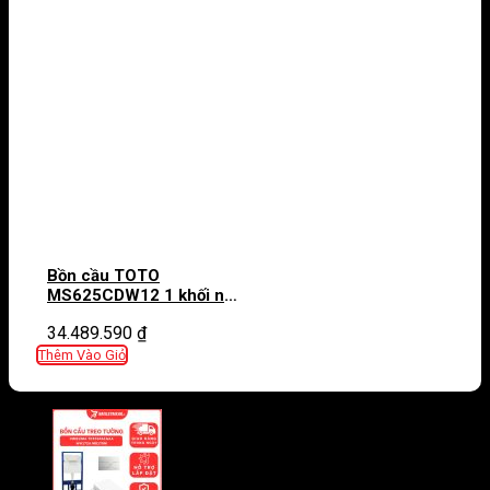
Bồn cầu TOTO
MS625CDW12 1 khối nắp
điện tử Washlet S7
34.489.590
₫
TCF4911EZ giấu dây
Thêm Vào Giỏ