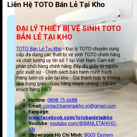
Liên Hệ TOTO Bán Lẻ Tại Kho
ĐẠI LÝ THIẾT BỊ VỆ SINH TOTO
BÁN LẺ TẠI KHO
TOTO Bán Lẻ Tại Kho
- Đại lý TOTO chuyên cung
cấp đa dạng các thiết bị vệ sinh TOTO chính hãng
và chất lượng uy tín số 1 tại Việt Nam. Cam kết
phân phối hàng chính hãng đầy đủ giấy tờ nguồn
gốc xuất xứ - Chính sách bảo hành minh bạch -
Hàng luôn có sẵn tại kho - Giá thành hợp lý không
qua trung gian - Giao hàng nhanh chóng - Hỗ trợ
khách hàng 24/7
Hotline:
0898 75 6688
Email:
contact.banletaikho.vn@gmail.com
Fanpage:
www.facebook.com/totobanletaikho
Youtube:
youtube.com/@BANLETAIKHO-
VN
Showroom Hồ Chí Minh:
BG03 Eastern