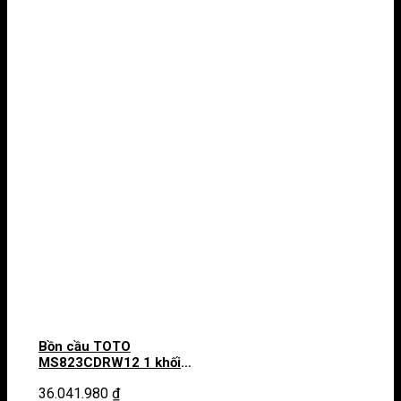
Bồn cầu TOTO
MS823CDRW12 1 khối
nắp điện tử Washlet S7
36.041.980
₫
TCF4911EZ giấu dây