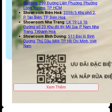
Building, 299 Đường Liên Phường, Phường
Long Trường, TP. HCM
Showroom Biên Hoà:
205B/5 Khu phố 2,
P. Tân Biên, TP. Biên Hoà.
Showroom Nha Trang:
LK 19 Lô 16
Đường số 20 Khu đô thị Mỹ Gia, P. Nam Nha
Trang, T.Khánh Hoà.
Showroom Bình Dương:
511 Đại lộ Bình
Dương, Thủ Dầu Một, TP. Hồ Chí Minh, Việt
Nam
Xem Thêm