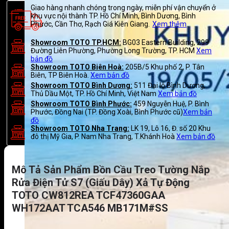
Giao hàng nhanh chóng trong ngày, miễn phí vận chuyển ở
khu vực nội thành TP. Hồ Chí Minh, Bình Dương, Bình
Phước, Cần Thơ, Rạch Giá Kiên Giang.
Xem thêm
Showroom TOTO TP.HCM:
BG03 Eastern Building, 299
Đường Liên Phường, Phường Long Trường, TP. HCM
Xem
bản đồ
Showroom TOTO Biên Hoà:
205B/5 Khu phố 2, P. Tân
Biên, TP Biên Hoà.
Xem bản đồ
Showroom TOTO Bình Dương:
511 Đại lộ Bình Dương,
Thủ Dầu Một, TP. Hồ Chí Minh, Việt Nam
Xem bản đồ
Showroom TOTO Bình Phước:
459 Nguyễn Huệ, P. Bình
Phước, Đồng Nai (TP. Đồng Xoài, Bình Phước cũ)
Xem bản
đồ
Showroom TOTO Nha Trang:
LK 19, Lô 16, Đ. số 20 Khu
đô thị Mỹ Gia, P. Nam Nha Trang, T.Khánh Hoà
Xem bản đồ
Mô Tả Sản Phẩm Bồn Cầu Treo Tường Nắp
Rửa Điện Tử S7 (giấu Dây) Xả Tự Động
TOTO CW812REA TCF47360GAA
WH172AAT TCA546 MB171M#SS