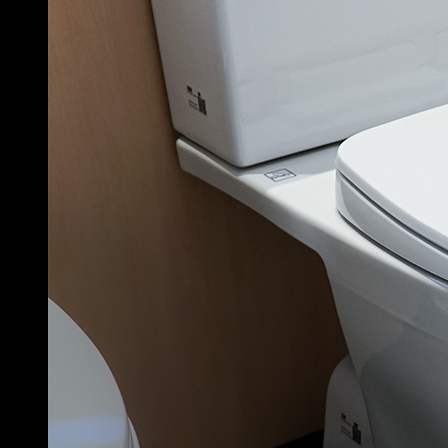
Bồn cầu TOTO 2 khối CS326DT10
CS769DRT8 – Nắp Đóng Êm TC600VS
Dòng trung – cao cấp trong phân khúc 2 khối. Xả gạt Tornado,
men CeFiONtect, vành kín. Thiết kế hiện đại, phù hợp cho gia
đình muốn nâng cấp phòng tắm mà không cần đầu tư vào
dòng 1 khối.