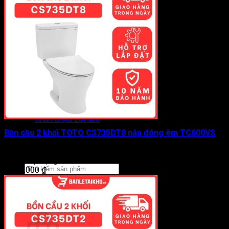
Thanh Vắt Khăn
Vòng Treo Khăn
Gương Phòng Tắm
Lô Giấy Vệ Sinh
Máy Sấy Tay
Phụ Kiện Khác TOTO
Vòi Hồ
Vòi Rửa Chén
Vòi Xịt
Két Nước Âm Tường
Chân Chậu Lavabo
Giới Thiệu
Bồn cầu 2 khối TOTO CS735DT8 nắp đóng êm TC600VS
Tin Tức
Liên Hệ
Được xếp hạng
0
5 sao
Tìm
6.097.000
₫
kiếm:
0
Giỏ hàng