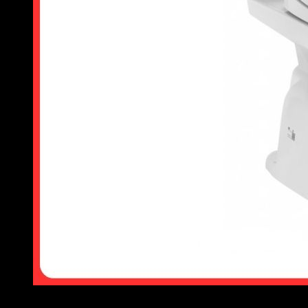
Bồn cầu TOTO 2 khối CS302DT10
Dễ Sửa Chữa & Thay Thế Linh Kiện
Khi cần bảo trì, két nước có thể tháo rời ra dễ dàng để kiểm tra
hoặc thay thế phụ kiện bên trong (phao nước, cụm xả) mà
không cần tác động đến thân cầu. Điều này tiết kiệm chi phí
sửa chữa so với bồn cầu liền khối.
Các Mẫu Bồn Cầu TOTO 2 Khối Bán
Chạy Nhất 2026
CS300DT3Y1 – Nắp Đóng Êm TC385VS
Mẫu
bồn cầu TOTO 2 khối giá rẻ
nhất trong dòng chính hãng,
giá niêm yết chỉ khoảng 3.387.000đ. Xả nhấn, thoát sàn
305mm. Lựa chọn số 1 cho ngân sách tiết kiệm mà vẫn đảm
bảo chất lượng TOTO.
Bồn cầu TOTO 2 khối CS302DT10