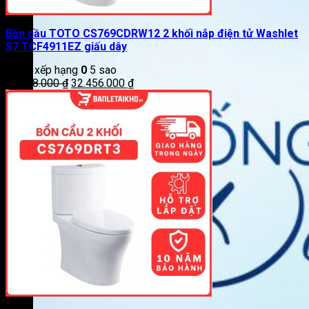
Bồn cầu TOTO CS769CDRW12 2 khối nắp điện tử Washlet
S7 TCF4911EZ giấu dây
Được xếp hạng
0
5 sao
Giá
Giá
40.588.000
₫
32.456.000
₫
gốc
hiện
là:
tại
40.588.000 ₫.
là:
32.456.000 ₫.