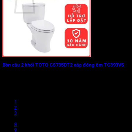
Chưa có sản phẩm trong giỏ hàng.
Quay trở lại cửa hàng
Bồn cầu 2 khối TOTO CS735DT2 nắp đóng êm TC393VS
Được xếp hạng
0
5 sao
6.097.000
₫
1
2
3
…
8
9