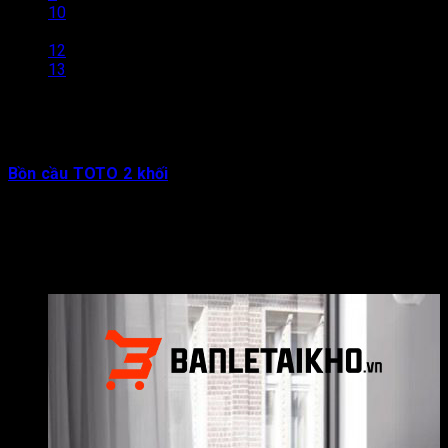
10
11
12
13
Bồn cầu TOTO 2 khối
là dòng thiết bị vệ sinh được lựa chọn
nhiều nhất tại Việt Nam nhờ mức giá phải chăng, dễ vận
chuyển, dễ lắp đặt mà vẫn đảm bảo chất lượng sứ và công
nghệ đặc trưng của thương hiệu TOTO Nhật Bản. Đây là lựa
chọn thông minh cho gia chủ xây nhà, nhà thầu thi công công
trình và cả các dự án căn hộ, khách sạn cần tối ưu ngân sách.