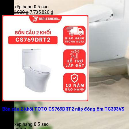
Được xếp hạng
0
5 sao
Giá
Giá
11.546.000
₫
7.735.820
₫
gốc
hiện
là:
tại
11.546.000 ₫.
là:
7.735.820 ₫.
Bồn cầu 2 khối TOTO CS769DRT2 nắp đóng êm TC393VS
Được xếp hạng
0
5 sao