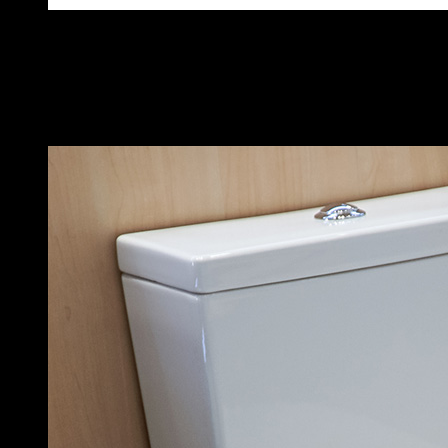
Bồn cầu TOTO 2 khối CS300DT3Y1
CS326DT10 – Nắp Đóng Êm TC395VS
Phân khúc phổ thông với thiết kế gọn gàng, xả nhấn tiết kiệm
nước. Phù hợp cho nhà ở, phòng trọ, công trình dân dụng.