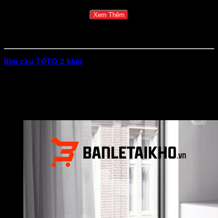
Xem Thêm
Bồn cầu TOTO 2 khối
là dòng thiết bị vệ sinh được lựa chọn
nhiều nhất tại Việt Nam nhờ mức giá phải chăng, dễ vận
chuyển, dễ lắp đặt mà vẫn đảm bảo chất lượng sứ và công
nghệ đặc trưng của thương hiệu TOTO Nhật Bản. Đây là lựa
chọn thông minh cho gia chủ xây nhà, nhà thầu thi công công
trình và cả các dự án căn hộ, khách sạn cần tối ưu ngân sách.