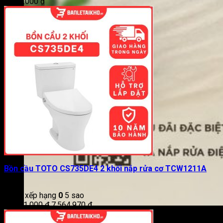
8.512.000
₫
Bồn cầu TOTO CS735DE4 2 khối nắp rửa cơ TCW1211A
Được xếp hạng
0
5 sao
Giá
Giá
11.291.000
₫
7.564.970
₫
gốc
hiện