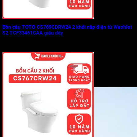
Bồn cầu TOTO CS769CDRW24 2 khối nắp điện tử Washlet
S2 TCF33461GAA giấu dây
Được xếp hạng
0
5 sao
21.826.000
₫