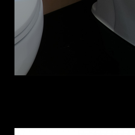
Bồn cầu TOTO 2 khối CS326DT10
CS769DRT8 – Nắp Đóng Êm TC600VS
Dòng trung – cao cấp trong phân khúc 2 khối. Xả gạt Tornado,
men CeFiONtect, vành kín. Thiết kế hiện đại, phù hợp cho gia
đình muốn nâng cấp phòng tắm mà không cần đầu tư vào
dòng 1 khối.