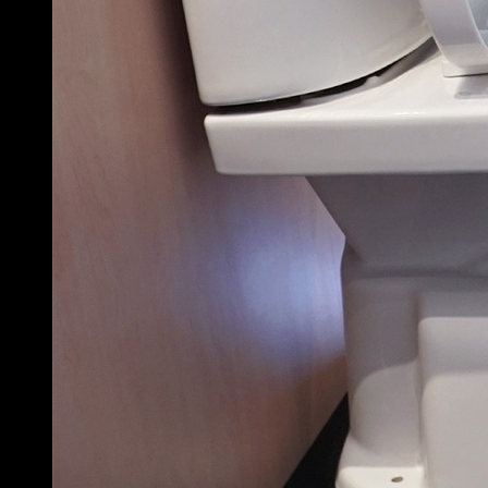
Bồn cầu TOTO 2 khối chính hãng
Ưu Điểm Nổi Bật Của Bồn Cầu TOTO 2
Khối
Giá Thành Hợp Lý, Phù Hợp Mọi Ngân Sách
Đây là ưu điểm lớn nhất của dòng
bồn cầu 2 khối TOTO
. Với
mức giá khởi điểm chỉ từ khoảng 3 triệu đồng, bạn đã sở hữu
một sản phẩm TOTO chính hãng có đầy đủ bảo hành. Mức giá
này thấp hơn đáng kể so với dòng 1 khối (thường từ 8 triệu trở
lên), giúp tiết kiệm chi phí nhất là khi cần mua số lượng lớn cho
công trình.