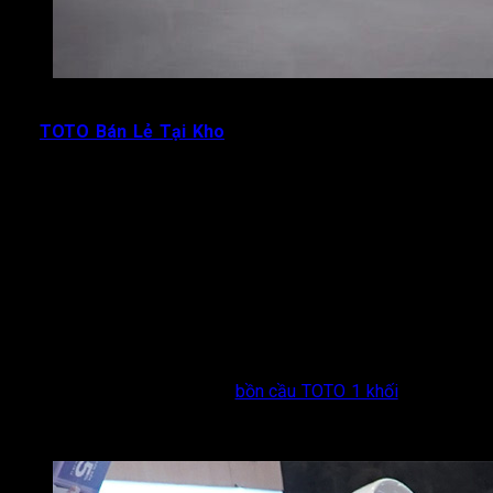
Bồn cầu TOTO 2 khối chính hãng tại TOTO Bán Lẻ Tại Kho
Tại
TOTO Bán Lẻ Tại Kho
, chúng tôi phân phối trọn bộ các
mẫu
bồn cầu 2 khối TOTO
chính hãng 100% với giá bán lẻ
trực tiếp từ kho – không qua trung gian, tiết kiệm đáng kể cho
khách hàng.
Bồn Cầu TOTO 2 Khối Là Gì?
Bồn cầu 2 khối TOTO
(hay còn gọi là
bồn cầu TOTO rời
, bồn
cầu hai khối) là loại bồn cầu có két nước và thân cầu được sản
xuất thành 2 bộ phận tách rời. Khi lắp đặt, két nước sẽ được
đặt lên trên thân cầu và kết nối bằng bu-lông chuyên dụng.
Điểm khác biệt cốt lõi so với
bồn cầu TOTO 1 khối
nằm ở cấu
trúc tách rời này – giúp dòng 2 khối có lợi thế rõ ràng về giá
thành, khả năng vận chuyển và tính linh hoạt khi lắp đặt.