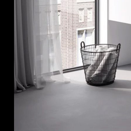
Bồn cầu TOTO 2 khối chính hãng tại TOTO Bán Lẻ Tại Kho
Tại
TOTO Bán Lẻ Tại Kho
, chúng tôi phân phối trọn bộ các
mẫu
bồn cầu 2 khối TOTO
chính hãng 100% với giá bán lẻ
trực tiếp từ kho – không qua trung gian, tiết kiệm đáng kể cho
khách hàng.
Bồn Cầu TOTO 2 Khối Là Gì?
Bồn cầu 2 khối TOTO
(hay còn gọi là
bồn cầu TOTO rời
, bồn
cầu hai khối) là loại bồn cầu có két nước và thân cầu được sản
xuất thành 2 bộ phận tách rời. Khi lắp đặt, két nước sẽ được
đặt lên trên thân cầu và kết nối bằng bu-lông chuyên dụng.
Điểm khác biệt cốt lõi so với
bồn cầu TOTO 1 khối
nằm ở cấu
trúc tách rời này – giúp dòng 2 khối có lợi thế rõ ràng về giá
thành, khả năng vận chuyển và tính linh hoạt khi lắp đặt.