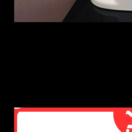
Bồn cầu TOTO 2 khối chính hãng
Ưu Điểm Nổi Bật Của Bồn Cầu TOTO 2
Khối
Giá Thành Hợp Lý – Phù Hợp Mọi Ngân Sách
Đây là ưu điểm lớn nhất của dòng
bồn cầu 2 khối TOTO
. Với
mức giá khởi điểm chỉ từ khoảng 3 triệu đồng, bạn đã sở hữu
một sản phẩm TOTO chính hãng có đầy đủ bảo hành. Mức giá
này thấp hơn đáng kể so với dòng 1 khối (thường từ 8 triệu trở
lên), giúp tiết kiệm chi phí nhất là khi cần mua số lượng lớn cho
công trình.