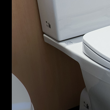
Bồn cầu TOTO 2 khối CS326DT10
CS769DRT8 – Nắp Đóng Êm TC600VS
Dòng trung – cao cấp trong phân khúc 2 khối. Xả gạt Tornado,
men CeFiONtect, vành kín. Thiết kế hiện đại, phù hợp cho gia
đình muốn nâng cấp phòng tắm mà không cần đầu tư vào
dòng 1 khối.