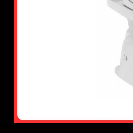
Bồn cầu TOTO 2 khối CS302DT10
Dễ Sửa Chữa & Thay Thế Linh Kiện
Khi cần bảo trì, két nước có thể tháo rời ra dễ dàng để kiểm tra
hoặc thay thế phụ kiện bên trong (phao nước, cụm xả) mà
không cần tác động đến thân cầu. Điều này tiết kiệm chi phí
sửa chữa so với bồn cầu liền khối.
Các Mẫu Bồn Cầu TOTO 2 Khối Bán
Chạy Nhất 2026
CS300DT3Y1 – Nắp Đóng Êm TC385VS
Mẫu
bồn cầu TOTO 2 khối giá rẻ
nhất trong dòng chính hãng,
giá niêm yết chỉ khoảng 3.387.000đ. Xả nhấn, thoát sàn
305mm. Lựa chọn số 1 cho ngân sách tiết kiệm mà vẫn đảm
bảo chất lượng TOTO.
Bồn cầu TOTO 2 khối CS302DT10