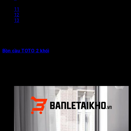
…
11
12
13
Bồn cầu TOTO 2 khối
là dòng thiết bị vệ sinh được lựa chọn
nhiều nhất tại Việt Nam nhờ mức giá phải chăng, dễ vận
chuyển, dễ lắp đặt mà vẫn đảm bảo chất lượng sứ và công
nghệ đặc trưng của thương hiệu TOTO Nhật Bản. Đây là lựa
chọn thông minh cho gia chủ xây nhà, nhà thầu thi công công
trình và cả các dự án căn hộ, khách sạn cần tối ưu ngân sách.