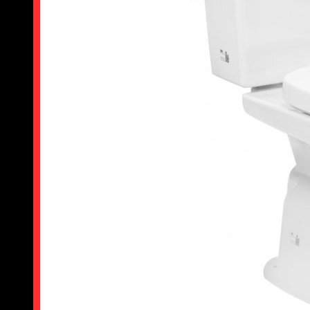
Bồn cầu 2 khối TOTO CS302DT3
Dễ Vận Chuyển & Lắp Đặt
Vì két nước và thân cầu tách rời, mỗi bộ phận đều nhẹ hơn và
nhỏ gọn hơn so với bồn cầu liền khối. Việc khuân vác lên các
tầng cao, di chuyển qua cầu thang hẹp hoặc lắp đặt trong
không gian chật đều trở nên thuận tiện hơn rất nhiều. Thợ lắp
đặt cũng có thể thao tác nhanh chóng, tiết kiệm thời gian thi
công.
Chất Lượng Sứ & Công Nghệ Không Thua Kém 1
Khối
Nhiều người lầm tưởng dòng 2 khối có chất lượng kém hơn 1