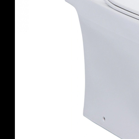
Bồn cầu TOTO 2 khối CS769DRT8
CS767RT8 – Nắp Đóng Êm TC600VS
Tương đương CS769 về công nghệ, khác biệt nhỏ ở kiểu dáng.
Xả gạt Tornado, CeFiONtect, vành kín. Mẫu được nhiều nhà
thầu tin chọn cho dự án chung cư, khách sạn.