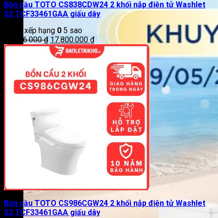
Bồn cầu TOTO CS838CDW24 2 khối nắp điện tử Washlet
S2 TCF33461GAA giấu dây
Được xếp hạng
0
5 sao
Giá
Giá
21.826.000
₫
17.800.000
₫
gốc
hiện
là:
tại
21.826.000 ₫.
là:
17.800.000 ₫.
Bồn cầu TOTO CS986CGW24 2 khối nắp điện tử Washlet
S2 TCF33461GAA giấu dây