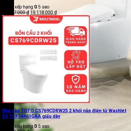
Được xếp hạng
0
5 sao
Giá
Giá
23.367.000
₫
19.118.000
₫
gốc
hiện
là:
tại
23.367.000 ₫.
là:
19.118.000 ₫.
Bồn cầu TOTO CS769CDRW25 2 khối nắp điện tử Washlet
S5 TCF34461GAA giấu dây
Được xếp hạng
0
5 sao