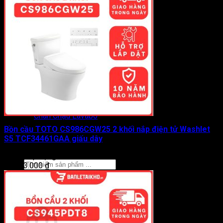
Thanh Vắt Khăn
Vòng Treo Khăn
Gương Phòng Tắm
Lô Giấy Vệ Sinh
Máy Sấy Tay
Phụ Kiện Khác TOTO
Vòi Hồ
Vòi Rửa Chén
Vòi Xịt
Két Nước Âm Tường
Chân Chậu Lavabo
Giới Thiệu
Bồn cầu TOTO CS986CGW25 2 khối nắp điện tử Washlet
Tin Tức
S5 TCF34461GAA giấu dây
Liên Hệ
Được xếp hạng
0
5 sao
Tìm
30.643.000
₫
kiếm:
0
Giỏ hàng