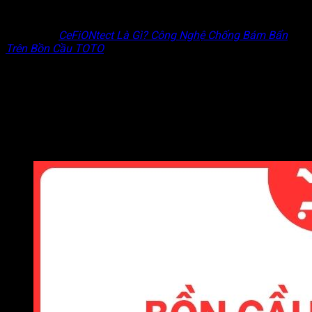
ngoài và mức giá – không phải chất lượng bên trong.
Đọc thêm:
CeFiONtect Là Gì? Công Nghệ Chống Bám Bẩn
Trên Bồn Cầu TOTO
Kích Thước Nhỏ Gọn – Tối Ưu Không Gian
Bồn cầu TOTO 2 khối
thường có kích thước tổng thể nhỏ gọn
hơn dòng 1 khối, rất phù hợp với phòng tắm có diện tích hạn
chế – điều phổ biến ở các căn hộ chung cư và nhà phố tại Việt
Nam.