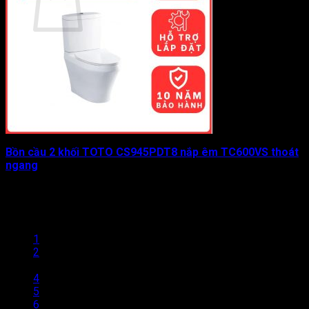
Chưa có sản phẩm trong giỏ hàng.
Quay trở lại cửa hàng
Bồn cầu 2 khối TOTO CS945PDT8 nắp êm TC600VS thoát
ngang
Được xếp hạng
0
5 sao
9.288.000
₫
1
2
3
4
5
6