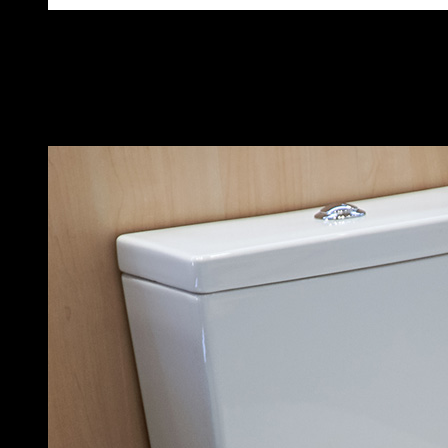
Bồn cầu TOTO 2 khối CS300DT3Y1
CS326DT10 – Nắp Đóng Êm TC395VS
Phân khúc phổ thông với thiết kế gọn gàng, xả nhấn tiết kiệm
nước. Phù hợp cho nhà ở, phòng trọ, công trình dân dụng.