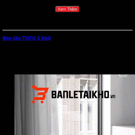
Xem Thêm
Bồn cầu TOTO 2 khối
là dòng thiết bị vệ sinh được lựa chọn
nhiều nhất tại Việt Nam nhờ mức giá phải chăng, dễ vận
chuyển, dễ lắp đặt mà vẫn đảm bảo chất lượng sứ và công
nghệ đặc trưng của thương hiệu TOTO Nhật Bản. Đây là lựa
chọn thông minh cho gia chủ xây nhà, nhà thầu thi công công
trình và cả các dự án căn hộ, khách sạn cần tối ưu ngân sách.