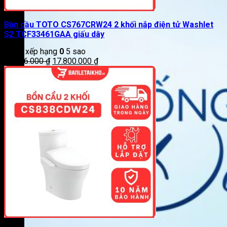
Bồn cầu TOTO CS767CRW24 2 khối nắp điện tử Washlet
S2 TCF33461GAA giấu dây
Được xếp hạng
0
5 sao
Giá
Giá
21.826.000
₫
17.800.000
₫
gốc
hiện
là:
tại
21.826.000 ₫.
là:
17.800.000 ₫.