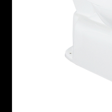
Bồn cầu TOTO 2 khối CS300DT3Y1
CS326DT10 – Nắp Đóng Êm TC395VS
Phân khúc phổ thông với thiết kế gọn gàng, xả nhấn tiết kiệm
nước. Phù hợp cho nhà ở, phòng trọ, công trình dân dụng.