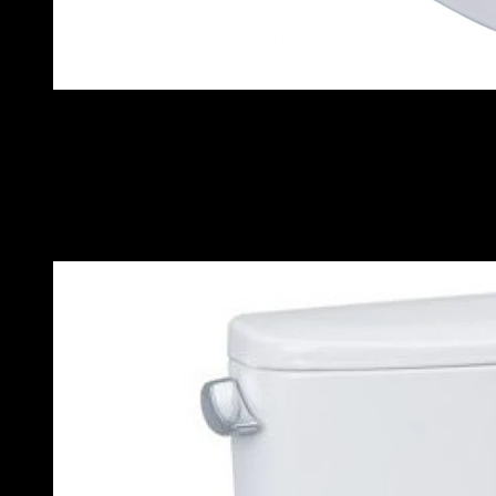
Bồn cầu TOTO 2 khối CS769DRT8
CS767RT8 – Nắp Đóng Êm TC600VS
Tương đương CS769 về công nghệ, khác biệt nhỏ ở kiểu dáng.
Xả gạt Tornado, CeFiONtect, vành kín. Mẫu được nhiều nhà
thầu tin chọn cho dự án chung cư, khách sạn.