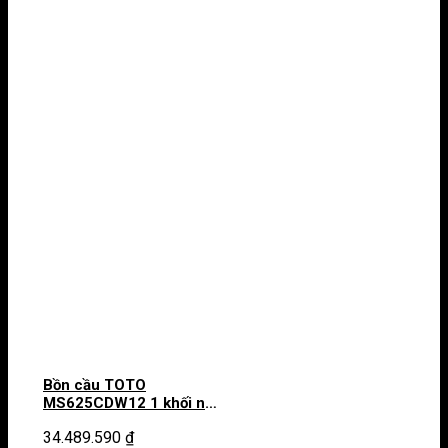
Bồn cầu TOTO
MS625CDW12 1 khối nắp
điện tử Washlet S7
34.489.590
₫
TCF4911EZ giấu dây