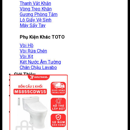
Thanh Vắt Khăn
Vòng Treo Khăn
Gương Phòng Tắm
Lô Giấy Vệ Sinh
Máy Sấy Tay
Phụ Kiện Khác TOTO
Vòi Hồ
Vòi Rửa Chén
Vòi Xịt
Két Nước Âm Tường
Chân Chậu Lavabo
Giới Thiệu
Tin Tức
Liên Hệ
Tìm
kiếm:
0
Giỏ hàng