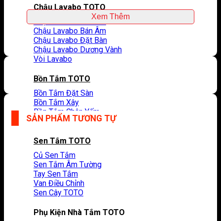
Chậu Lavabo TOTO
Xem Thêm
Chậu Lavabo Âm Bàn
Chậu Lavabo Bán Âm
Chậu Lavabo Đặt Bàn
Chậu Lavabo Dương Vành
Vòi Lavabo
Bồn Tắm TOTO
Bồn Tắm Đặt Sàn
Bồn Tắm Xây
Bồn Tắm Chân Yếm
SẢN PHẨM TƯƠNG TỰ
Vòi Bồn Tắm
Sen Tắm TOTO
Củ Sen Tắm
Sen Tắm Âm Tường
Tay Sen Tắm
Van Điều Chỉnh
Sen Cây TOTO
Phụ Kiện Nhà Tắm TOTO