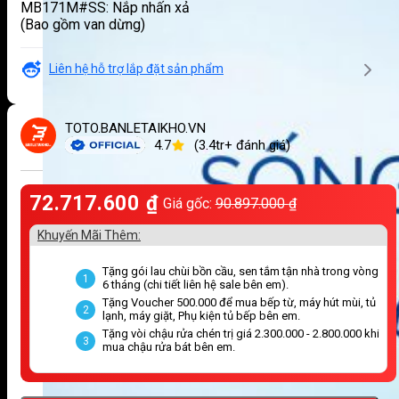
MB171M#SS: Nắp nhấn xả
(Bao gồm van dừng)
Liên hệ hỗ trợ lắp đặt sản phẩm
TOTO.BANLETAIKHO.VN
4.7
(3.4tr+ đánh giá)
72.717.600
₫
Giá gốc:
90.897.000
₫
Khuyến Mãi Thêm:
Tặng gói lau chùi bồn cầu, sen tắm tận nhà trong vòng
1
6 tháng (chi tiết liên hệ sale bên em).
Tặng Voucher 500.000 để mua bếp từ, máy hút mùi, tủ
2
lạnh, máy giặt, Phụ kiện tủ bếp bên em.
Tặng vòi chậu rửa chén trị giá 2.300.000 - 2.800.000 khi
3
mua chậu rửa bát bên em.