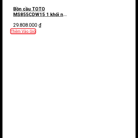
Bồn cầu TOTO
MS855CDW15 1 khối nắp
điện tử Washlet C5
29.808.000
₫
TCF24460AAA giấu dây
Thêm Vào Giỏ