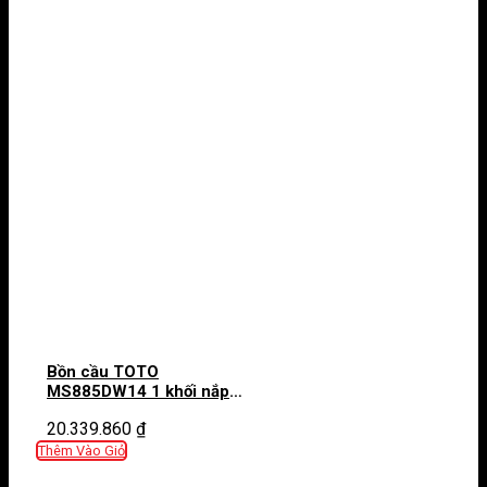
Bồn cầu TOTO
MS885DW14 1 khối nắp
điện tử Washlet C5
20.339.860
₫
TCF24410AAA
Thêm Vào Giỏ