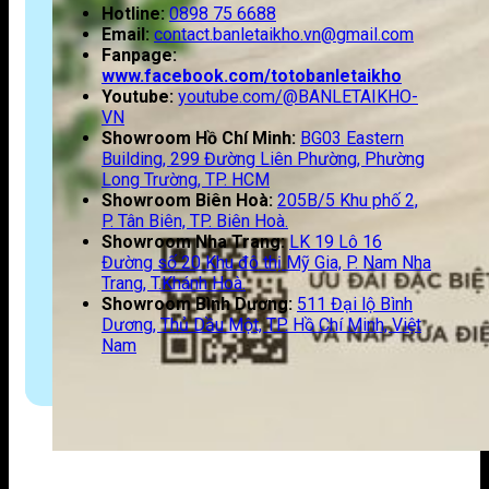
Hotline:
0898 75 6688
Email:
contact.banletaikho.vn@gmail.com
Fanpage:
www.facebook.com/totobanletaikho
Youtube:
youtube.com/@BANLETAIKHO-
VN
Showroom Hồ Chí Minh:
BG03 Eastern
Building, 299 Đường Liên Phường, Phường
Long Trường, TP. HCM
Showroom Biên Hoà:
205B/5 Khu phố 2,
P. Tân Biên, TP. Biên Hoà.
Showroom Nha Trang:
LK 19 Lô 16
Đường số 20 Khu đô thị Mỹ Gia, P. Nam Nha
Trang, T.Khánh Hoà.
Showroom Bình Dương:
511 Đại lộ Bình
Dương, Thủ Dầu Một, TP. Hồ Chí Minh, Việt
Nam