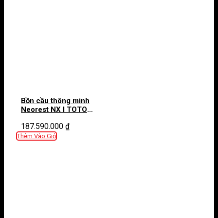
Bồn cầu thông minh
Neorest NX I TOTO
CS900VT T53P100VR
187.590.000
₫
bảng điều khiển màu bạc
Thêm Vào Giỏ