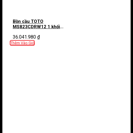
Bồn cầu TOTO
MS823CDRW12 1 khối
nắp điện tử Washlet S7
36.041.980
₫
TCF4911EZ giấu dây
Thêm Vào Giỏ