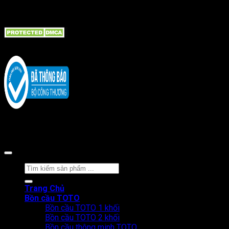
Tin tức bài viết
Bồn cầu TOTO
Copyright 2026 ©
CÔNG TY CỔ PHẦN BÁN LẺ TẠI KHO
Tìm
kiếm:
Trang Chủ
Bồn cầu TOTO
Bồn cầu TOTO 1 khối
Bồn cầu TOTO 2 khối
Bồn cầu thông minh TOTO