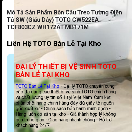
Mô Tả Sản Phẩm Bồn Cầu Treo Tường Điện
Tử SW (giấu Dây) TOTO CW522EA
TCF803CZ WH172AT MB171M
Liên Hệ TOTO Bán Lẻ Tại Kho
ĐẠI LÝ THIẾT BỊ VỆ SINH TOTO
BÁN LẺ TẠI KHO
TOTO Bán Lẻ Tại Kho
- Đại lý TOTO chuyên cung
cấp đa dạng các thiết bị vệ sinh TOTO chính hãng
và chất lượng uy tín số 1 tại Việt Nam. Cam kết
phân phối hàng chính hãng đầy đủ giấy tờ nguồn
gốc xuất xứ - Chính sách bảo hành minh bạch -
Hàng luôn có sẵn tại kho - Giá thành hợp lý không
qua trung gian - Giao hàng nhanh chóng - Hỗ trợ
khách hàng 24/7