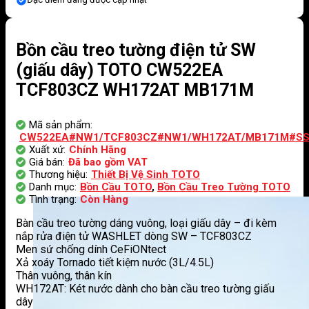
Bồn cầu treo tường điện tử SW
(giấu dây) TOTO CW522EA
TCF803CZ WH172AT MB171M
Mã sản phẩm:
CW522EA#NW1/TCF803CZ#NW1/WH172AT/MB171M#S
Xuất xứ:
Chính Hãng
Giá bán:
Đã bao gồm VAT
Thương hiệu:
Thiết Bị Vệ Sinh TOTO
Danh mục:
Bồn Cầu TOTO
,
Bồn Cầu Treo Tường TOTO
Tình trạng:
Còn Hàng
Bàn cầu treo tường dáng vuông, loại giấu dây – đi kèm
nắp rửa điện tử WASHLET dòng SW – TCF803CZ
Men sứ chống dính CeFiONtect
Xả xoáy Tornado tiết kiệm nước (3L/4.5L)
Thân vuông, thân kín
WH172AT: Két nước dành cho bàn cầu treo tường giấu
dây