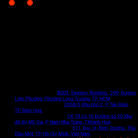
CÔNG TY CỔ PHẦN BÁN LẺ TẠI KHO
Giấy chứng nhận đăng ký kinh doanh số 0318197333 do Sở
Tài chính Thành phố Hồ Chí Minh cấp lần đầu ngày 04 tháng 12
năm 2023
TOTO Bán Lẻ Tại Kho
- Đơn vị phân phối thiết bị vệ sinh
TOTO chính hãng hàng đầu tại TP. Hồ Chí Minh và Hà Nội.
Chúng tôi mang đến giải pháp không gian sống đẳng cấp với
chi phí tối ưu nhất.
Thông tin liên hệ
Showroom HCM
:
BG03 Eastern Building, 299 Đường
Liên Phường, Phường Long Trường, TP. HCM
Showroom Biên Hoà
:
205B/5 Khu phố 2, P. Tân Biên,
TP. Biên Hoà.
Showroom Nha Trang
:
LK 19 Lô 16 Đường số 20 Khu
đô thị Mỹ Gia, P. Nam Nha Trang, T.Khánh Hoà
Showroom Bình Dương
:
511 Đại lộ Bình Dương, Thủ
Dầu Một, TP. Hồ Chí Minh, Việt Nam