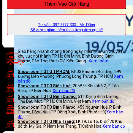
Thêm Vào Giỏ Hàng
Tư vấn: 097.7777.303 - Mr. Dũng
Sẽ được giảm thêm theo từng đơn cụ thể
Giao hàng nhanh chóng trong ngày, miễn phí vận chuyển ở
khu vực nội thành TP. Hồ Chí Minh, Bình Dương, Bình
Phước, Cần Thơ, Rạch Giá Kiên Giang.
Xem thêm
Showroom TOTO TP.HCM:
BG03 Eastern Building, 299
Đường Liên Phường, Phường Long Trường, TP. HCM
Xem
bản đồ
Showroom TOTO Biên Hoà:
205B/5 Khu phố 2, P. Tân
Biên, TP Biên Hoà.
Xem bản đồ
Showroom TOTO Bình Dương:
511 Đại lộ Bình Dương,
Thủ Dầu Một, TP. Hồ Chí Minh, Việt Nam
Xem bản đồ
Showroom TOTO Bình Phước:
459 Nguyễn Huệ, P. Bình
Phước, Đồng Nai (TP. Đồng Xoài, Bình Phước cũ)
Xem bản
đồ
Showroom TOTO Nha Trang:
LK 19, Lô 16, Đ. số 20 Khu
đô thị Mỹ Gia, P. Nam Nha Trang, T.Khánh Hoà
Xem bản đồ