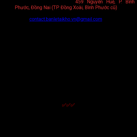
Showroom Bình Phước
:
459 Nguyễn Huệ, P. Bình
Phước, Đồng Nai (TP. Đồng Xoài, Bình Phước cũ)
Hotline:
0898 75 6688
Email:
contact.banletaikho.vn@gmail.com
Website:
https://toto.banletaikho.vn/
Giờ làm việc:
08:00 - 20:00 (T2 - CN)
CHÍNH SÁCH
Chính sách hoạt động và quy định chung
Thông tin về điều kiện giao dịch chung
Quy định và hình thức thanh toán
Chính sách giao nhận
Chính sách kiểm hàng
Chính sách bảo hành
Chính sách đổi trả và hoàn tiền
Chính sách bảo mật thông tin
✅✅✅
LIÊN KẾT NHanh
Giới thiệu
Liên hệ