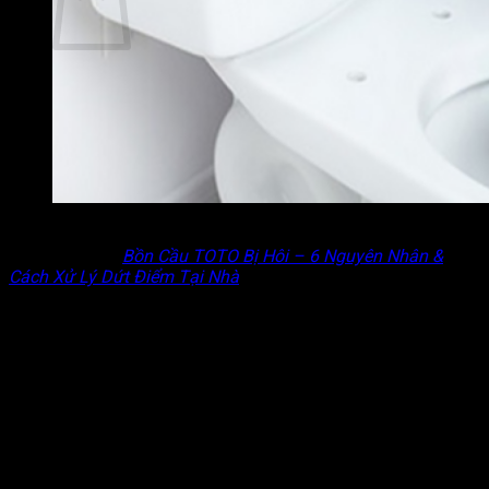
Chưa có sản phẩm trong giỏ hàng.
Quay trở lại cửa hàng
Sử dụng pit-tông thông tắc là cách phổ biến khi bồn cầu
>>> Đọc thêm:
Bồn Cầu TOTO Bị Hôi – 6 Nguyên Nhân &
Cách Xử Lý Dứt Điểm Tại Nhà
Nguyên Nhân 5: Ống Thông Hơi Bị Tắc
Ống thông hơi (vent pipe) giúp cân bằng áp suất trong hệ
thống thoát nước. Khi ống này bị tắc, áp suất không khí không
thoát ra được → tạo chân không → nước xả yếu, rút chậm.
Dấu hiệu đặc trưng:
Nghe tiếng “sôi”, “ục ục” hoặc thấy bọt
khí nổi trong lòng bồn cầu khi xả. Có mùi cống thoát ngược vào