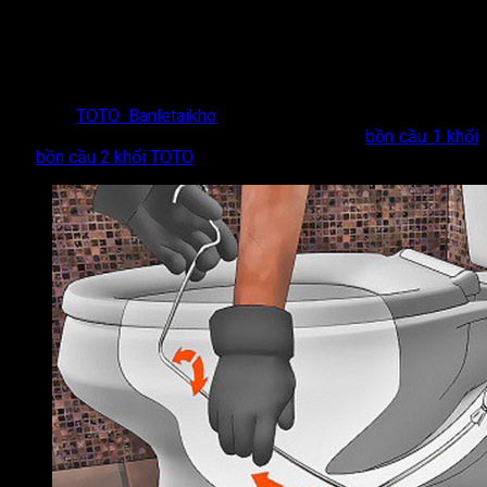
một lần xả, phải nhấn 2–3 lần mới sạch. Nghiêm trọng hơn,
bồn cầu TOTO hay bị tắc
cũng thường bắt nguồn từ chính
tình trạng xả yếu kéo dài – chất thải không được cuốn trôi triệt
để, tích tụ dần và gây tắc nghẽn.
Bài viết
TOTO Banletaikho
giúp bạn xác định đúng nguyên
nhân và tự sửa chữa tại nhà – áp dụng cho cả
bồn cầu 1 khối
lẫn
bồn cầu 2 khối TOTO
.