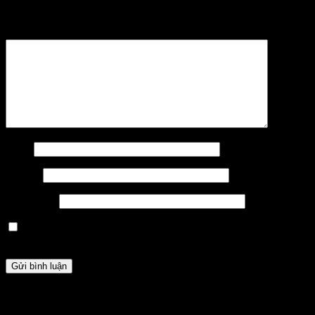
bắt buộc được đánh dấu
*
Bình luận
*
Tên
*
Email
*
Trang web
Lưu tên của tôi, email, và trang web trong trình duyệt này
cho lần bình luận kế tiếp của tôi.