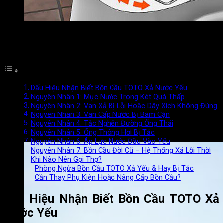
Ảnh Bồn cầu bị tắc (Ảnh sưu tầm)
MỤC LỤC NỘI DUNG
Dấu Hiệu Nhận Biết Bồn Cầu TOTO Xả Nước Yếu
Nguyên Nhân 1: Mực Nước Trong Két Quá Thấp
Nguyên Nhân 2: Van Xả Bị Lỗi Hoặc Dây Xích Không Đúng
Nguyên Nhân 3: Van Cấp Nước Bị Bám Cặn
Nguyên Nhân 4: Tắc Nghẽn Đường Ống Thải
Nguyên Nhân 5: Ống Thông Hơi Bị Tắc
Nguyên Nhân 6: Áp Lực Nước Đầu Vào Yếu
Nguyên Nhân 7: Bồn Cầu Đời Cũ – Hệ Thống Xả Lỗi Thời
Khi Nào Nên Gọi Thợ?
Phòng Ngừa Bồn Cầu TOTO Xả Yếu & Hay Bị Tắc
Cần Thay Phụ Kiện Hoặc Nâng Cấp Bồn Cầu?
Dấu Hiệu Nhận Biết Bồn Cầu TOTO Xả
Nước Yếu