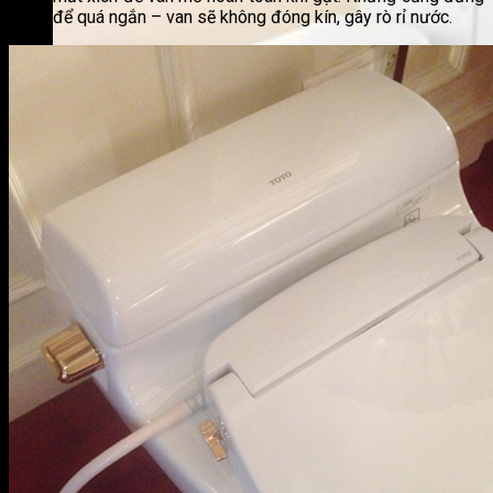
để quá ngắn – van sẽ không đóng kín, gây rò rỉ nước.