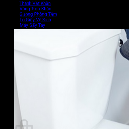
dùng dây thông cống chuyên dụng.
Thanh Vắt Khăn
Vòng Treo Khăn
Phòng tránh:
Không xả quá nhiều giấy vệ sinh cùng lúc, không
Gương Phòng Tắm
vứt khăn giấy ướt, băng vệ sinh, tóc hoặc vật cứng vào bồn
Lô Giấy Vệ Sinh
cầu.
Máy Sấy Tay
Phụ Kiện Khác TOTO
Vòi Hồ
Vòi Rửa Chén
Vòi Xịt
Két Nước Âm Tường
Chân Chậu Lavabo
Giới Thiệu
Tin Tức
Liên Hệ
Tìm
kiếm:
0
Giỏ hàng