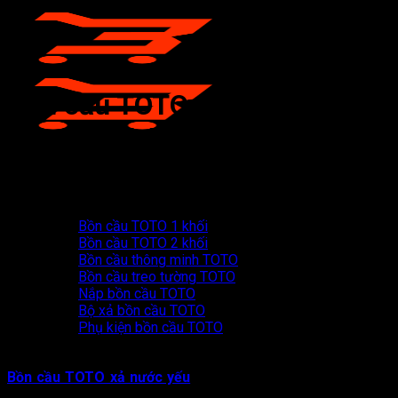
Bỏ
qua
nội
dung
Bồn cầu TOTO xả nước yếu: 7
Nguyên nhân và cách khắc
phục
Trang Chủ
Bồn cầu TOTO
Bồn cầu TOTO 1 khối
Bồn cầu TOTO 2 khối
Bồn cầu thông minh TOTO
Bồn cầu treo tường TOTO
Nắp bồn cầu TOTO
Bộ xả bồn cầu TOTO
Phụ kiện bồn cầu TOTO
Sản Phẩm Khác
Bồn cầu TOTO xả nước yếu
là sự cố khiến nhiều gia đình lo
lắng: nước không tạo xoáy mạnh, chất thải không trôi hết sau