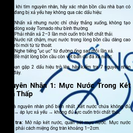
Trước khi tìm nguyên nhân, hãy xác nhận bồn cầu nhà bạn có
đúng đang bị xả yếu hay không qua các dấu hiệu:
Nhấn xả nhưng nước chỉ chảy thẳng xuống, không tạo
dòng xoáy Tornado như bình thường.
Phải nhấn xả 2–3 lần mới cuốn trôi hết chất thải.
Nước rút chậm, mực nước trong lòng bồn cầu dâng cao
rồi mới từ từ thoát.
Nghe tiếng “ục ục” từ đường ống sau mỗi lần xả.
Bề mặt lòng bồn cầu còn vệt bẩn dù đã xả nước.
Nếu bạn gặp 2 dấu hiệu trở lên, hãy kiểm tra 7 nguyên nhân
dưới đây.
Nguyên Nhân 1: Mực Nước Trong Két
Quá Thấp
Đây là nguyên nhân phổ biến nhất. Két nước chứa không đủ
nước → áp lực xả yếu → không đủ lực cuốn trôi chất thải.
Kiểm tra:
Mở nắp két nước, quan sát mực nước. Mực nước
chuẩn phải cách miệng ống tràn khoảng 1–2cm.