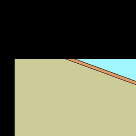
phòng tắm.
Khắc phục:
Kiểm tra đầu ống thông hơi trên mái nhà – lá cây,
rác, côn trùng có thể làm tắc. Dùng dây thông hoặc xịt nước áp
lực cao để làm sạch. Nếu ống bị bẹp hoặc gãy → cần thay thế
đoạn ống hỏng.
Lưu ý:
Ống thông hơi thường nằm trên mái, việc kiểm tra và
sửa chữa cần cẩn thận – nên nhờ thợ chuyên nghiệp nếu không
có kinh nghiệm làm việc trên cao.