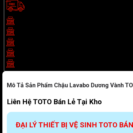
Showroom TOTO TP.HCM:
BG03 Eastern Building, 299 Đườ
Showroom TOTO Biên Hoà:
205B/5 Khu phố 2, P. Tân Biên, 
Showroom TOTO Bình Dương:
511 Đại lộ Bình Dương, Thủ Dầ
Showroom TOTO Bình Phước:
459 Nguyễn Huệ, P. Bình Phước
Showroom TOTO Nha Trang:
LK 19, Lô 16, Đ. số 20 Khu đô 
Mô Tả Sản Phẩm Chậu Lavabo Dương Vành T
Liên Hệ TOTO Bán Lẻ Tại Kho
ĐẠI LÝ THIẾT BỊ VỆ SINH TOTO BÁ