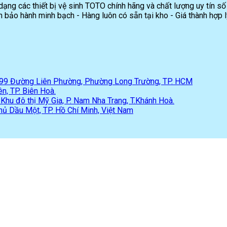
ng các thiết bị vệ sinh TOTO chính hãng và chất lượng uy tín số
 bảo hành minh bạch - Hàng luôn có sẵn tại kho - Giá thành hợp l
 299 Đường Liên Phường, Phường Long Trường, TP. HCM
n, TP. Biên Hoà.
hu đô thị Mỹ Gia, P. Nam Nha Trang, T.Khánh Hoà.
hủ Dầu Một, TP. Hồ Chí Minh, Việt Nam