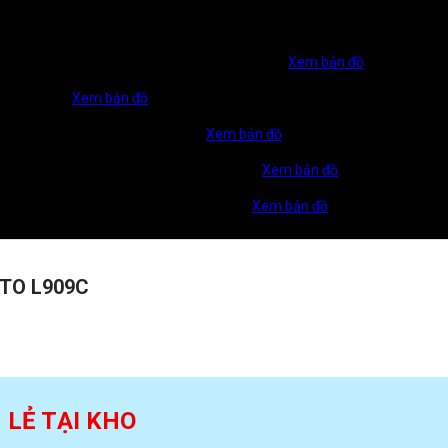
ng Liên Phường, Phường Long Trường, TP. HCM
Xem bản đồ
TP Biên Hoà.
Xem bản đồ
u Một, TP. Hồ Chí Minh, Việt Nam
Xem bản đồ
, Đồng Nai (TP. Đồng Xoài, Bình Phước cũ)
Xem bản đồ
thị Mỹ Gia, P. Nam Nha Trang, T.Khánh Hoà
Xem bản đồ
OTO L909C
N LẺ TẠI KHO