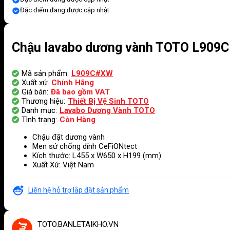
Đặc điểm đang được cập nhật
Chậu lavabo dương vành TOTO L909C
Mã sản phẩm:
L909C#XW
Xuất xứ:
Chính Hãng
Giá bán:
Đã bao gồm VAT
Thương hiệu:
Thiết Bị Vệ Sinh TOTO
Danh mục:
Lavabo Dương Vành TOTO
Tình trạng:
Còn Hàng
Chậu đặt dương vành
Men sứ chống dính CeFiONtect
Kích thước: L455 x W650 x H199 (mm)
Xuất Xứ: Việt Nam
Liên hệ hỗ trợ lắp đặt sản phẩm
TOTO.BANLETAIKHO.VN