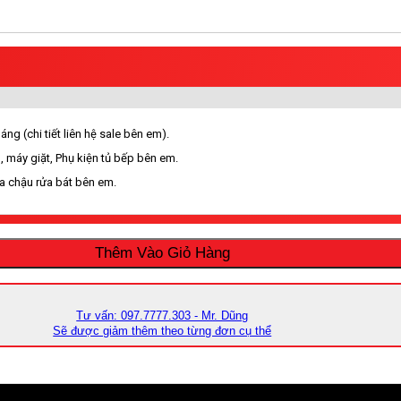
ng (chi tiết liên hệ sale bên em).
, máy giặt, Phụ kiện tủ bếp bên em.
ua chậu rửa bát bên em.
Thêm Vào Giỏ Hàng
Tư vấn: 097.7777.303 - Mr. Dũng
Sẽ được giảm thêm theo từng đơn cụ thể
vực nội thành TP. Hồ Chí Minh, Bình Dương, Bình Phước, Cần Thơ, Rạch G