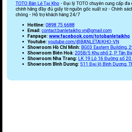
TOTO Bán Lẻ Tại Kho
- Đại lý TOTO chuyên cung cấp đa dạ
chính hãng đầy đủ giấy tờ nguồn gốc xuất xứ - Chính sách
chóng - Hỗ trợ khách hàng 24/7
Hotline:
0898 75 6688
Email:
contact.banletaikho.vn@gmail.com
Fanpage:
www.facebook.com/totobanletaikho
Youtube:
youtube.com/@BANLETAIKHO-VN
Showroom Hồ Chí Minh:
BG03 Eastern Building,
Showroom Biên Hoà:
205B/5 Khu phố 2, P. Tân Biê
Showroom Nha Trang:
LK 19 Lô 16 Đường số 20 K
Showroom Bình Dương:
511 Đại lộ Bình Dương, T