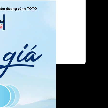
abo dương vành TOTO
0
₫
ỏ