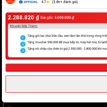
4.7
(3.4tr+ đánh giá)
2.288.820
₫
Giá gốc:
3.093.000
₫
Khuyến Mãi Thêm:
Tặng gói lau chùi bồn cầu, sen tắm tận nhà trong vòng 6 thá
1
Tặng Voucher 500.000 để mua bếp từ, máy hút mùi, tủ lạnh
2
Tặng vòi chậu rửa chén trị giá 2.300.000 - 2.800.000 khi m
3
Giao hàng nhanh chóng trong ngày, miễn phí vận chuyển ở khu 