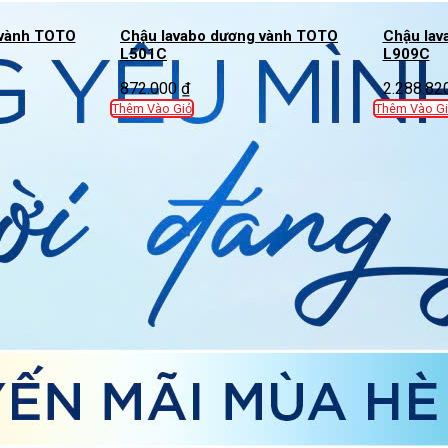
 vành TOTO
Chậu lavabo dương vành TOTO
Chậu lav
L501C
L909C
872.000
₫
2.288.82
Thêm Vào Giỏ
Thêm Vào Gi