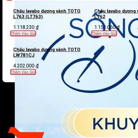
Chậu lavabo dương vành TOTO
Chậu lavabo dương
L763 (LT763)
L762
1.118.230
₫
1.151.060
₫
Thêm Vào Giỏ
Thêm Vào Giỏ
Chậu lavabo dương vành TOTO
LW781CJ
4.202.000
₫
Thêm Vào Giỏ