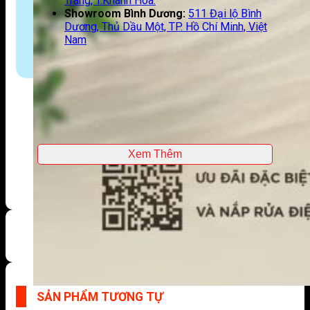
Trang, T.Khánh Hoà.
Showroom Bình Dương:
511 Đại lộ Bình
Dương, Thủ Dầu Một, TP. Hồ Chí Minh, Việt
Nam
Xem Thêm
SẢN PHẨM TƯƠNG TỰ