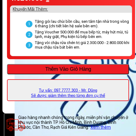
Khuyến Mãi Thêm:
Tặng gói lau chùi bồn cầu, sen tắm tận nhà trong vòng
1
6 tháng (chi tiết liên hệ sale bên em).
Tặng Voucher 500.000 để mua bếp từ, máy hút mùi, tủ
2
lạnh, máy giặt, Phụ kiện tủ bếp bên em.
Tặng vòi chậu rửa chén trị giá 2.300.000 - 2.800.000 khi
3
mua chậu rửa bát bên em.
Thêm Vào Giỏ Hàng
Tư vấn: 097.7777.303 - Mr. Dũng
Sẽ được giảm thêm theo từng đơn cụ thể
Giao hàng nhanh chóng trong ngày, miễn phí vận chuyển ở
khu vực nội thành TP. Hồ Chí Minh, Bình Dương, Bình
Phước, Cần Thơ, Rạch Giá Kiên Giang.
Xem thêm