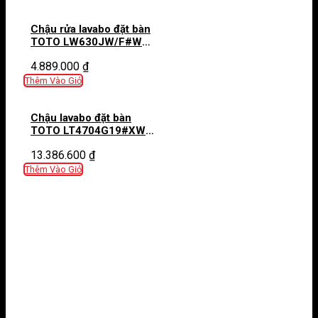
Chậu rửa lavabo đặt bàn
TOTO LW630JW/F#W
(LW630JWFW) màu
4.889.000
₫
trắng
Thêm Vào Giỏ
Chậu lavabo đặt bàn
TOTO LT4704G19#XW
(LT4704G19XW) trắng
13.386.600
₫
bóng vành mỏng Linear
Ceram
Thêm Vào Giỏ