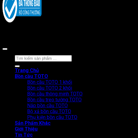
Copyright 2026 ©
CÔNG TY CỔ PHẦN BÁN LẺ TẠI KHO
Tìm
kiếm:
Trang Chủ
Bồn cầu TOTO
Bồn cầu TOTO 1 khối
Bồn cầu TOTO 2 khối
Bồn cầu thông minh TOTO
Bồn cầu treo tường TOTO
Nắp bồn cầu TOTO
Bộ xả bồn cầu TOTO
Phụ kiện bồn cầu TOTO
Sản Phẩm Khác
Giới Thiệu
Tin Tức