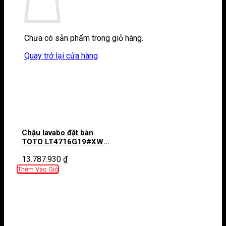
Chưa có sản phẩm trong giỏ hàng.
Quay trở lại cửa hàng
Chậu lavabo đặt bàn
TOTO LT4716G19#XW
(LT4716G19XW) trắng
13.787.930
₫
bóng vành mỏng Linear
Ceram
Thêm Vào Giỏ