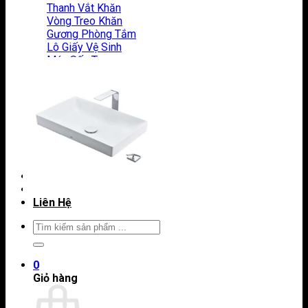
Thanh Vắt Khăn
Vòng Treo Khăn
Gương Phòng Tắm
Lô Giấy Vệ Sinh
Máy Sấy Tay
Phụ Kiện Khác TOTO
Vòi Hồ
Vòi Rửa Chén
Vòi Xịt
Két Nước Âm Tường
Chân Chậu Lavabo
Giới Thiệu
Tin Tức
Liên Hệ
Tìm
kiếm:
0
Giỏ hàng