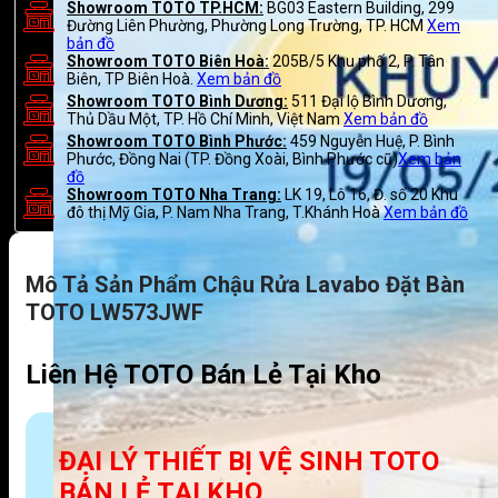
Showroom TOTO TP.HCM:
BG03 Eastern Building, 299
Đường Liên Phường, Phường Long Trường, TP. HCM
Xem
bản đồ
Showroom TOTO Biên Hoà:
205B/5 Khu phố 2, P. Tân
Biên, TP Biên Hoà.
Xem bản đồ
Showroom TOTO Bình Dương:
511 Đại lộ Bình Dương,
Thủ Dầu Một, TP. Hồ Chí Minh, Việt Nam
Xem bản đồ
Showroom TOTO Bình Phước:
459 Nguyễn Huệ, P. Bình
Phước, Đồng Nai (TP. Đồng Xoài, Bình Phước cũ)
Xem bản
đồ
Showroom TOTO Nha Trang:
LK 19, Lô 16, Đ. số 20 Khu
đô thị Mỹ Gia, P. Nam Nha Trang, T.Khánh Hoà
Xem bản đồ
Mô Tả Sản Phẩm Chậu Rửa Lavabo Đặt Bàn
TOTO LW573JWF
Liên Hệ TOTO Bán Lẻ Tại Kho
ĐẠI LÝ THIẾT BỊ VỆ SINH TOTO
BÁN LẺ TẠI KHO