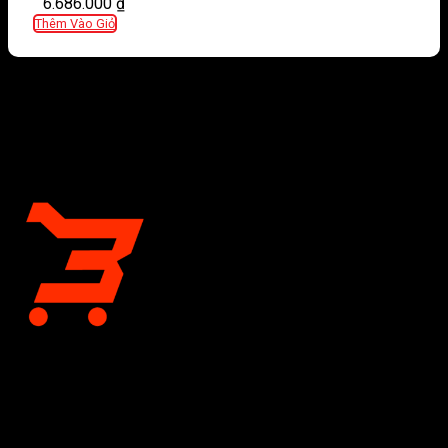
6.686.000
₫
Thêm Vào Giỏ
CÔNG TY CỔ PHẦN BÁN LẺ TẠI KHO
Giấy chứng nhận đăng ký kinh doanh số 0318197333 do Sở
Tài chính Thành phố Hồ Chí Minh cấp lần đầu ngày 04 tháng 12
năm 2023