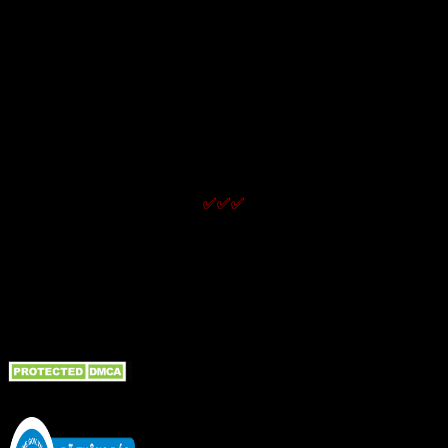
Chính sách hoạt động và quy định chung
Thông tin về điều kiện giao dịch chung
Quy định và hình thức thanh toán
Chính sách giao nhận
Chính sách kiểm hàng
Chính sách bảo hành
Chính sách đổi trả và hoàn tiền
Chính sách bảo mật thông tin
✅✅✅
LIÊN KẾT NHanh
Giới thiệu
Liên hệ
Tin tức bài viết
Bồn cầu TOTO