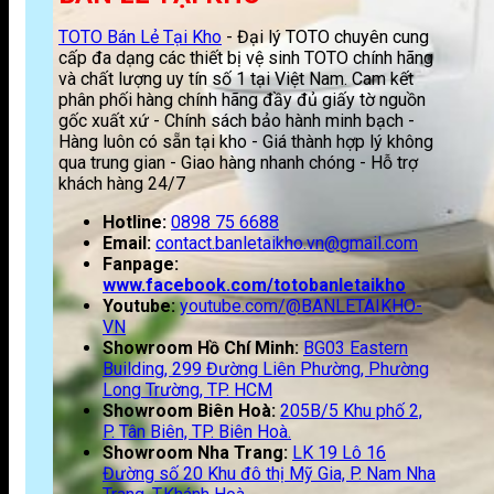
TOTO Bán Lẻ Tại Kho
- Đại lý TOTO chuyên cung
cấp đa dạng các thiết bị vệ sinh TOTO chính hãng
và chất lượng uy tín số 1 tại Việt Nam. Cam kết
phân phối hàng chính hãng đầy đủ giấy tờ nguồn
gốc xuất xứ - Chính sách bảo hành minh bạch -
Hàng luôn có sẵn tại kho - Giá thành hợp lý không
qua trung gian - Giao hàng nhanh chóng - Hỗ trợ
khách hàng 24/7
Hotline:
0898 75 6688
Email:
contact.banletaikho.vn@gmail.com
Fanpage:
www.facebook.com/totobanletaikho
Youtube:
youtube.com/@BANLETAIKHO-
VN
Showroom Hồ Chí Minh:
BG03 Eastern
Building, 299 Đường Liên Phường, Phường
Long Trường, TP. HCM
Showroom Biên Hoà:
205B/5 Khu phố 2,
P. Tân Biên, TP. Biên Hoà.
Showroom Nha Trang:
LK 19 Lô 16
Đường số 20 Khu đô thị Mỹ Gia, P. Nam Nha