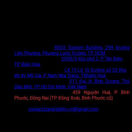
TOTO Bán Lẻ Tại Kho
- Đơn vị phân phối thiết bị vệ sinh
TOTO chính hãng hàng đầu tại TP. Hồ Chí Minh và Hà Nội.
Chúng tôi mang đến giải pháp không gian sống đẳng cấp với
chi phí tối ưu nhất.
Thông tin liên hệ
Showroom HCM
:
BG03 Eastern Building, 299 Đường
Liên Phường, Phường Long Trường, TP. HCM
Showroom Biên Hoà
:
205B/5 Khu phố 2, P. Tân Biên,
TP. Biên Hoà.
Showroom Nha Trang
:
LK 19 Lô 16 Đường số 20 Khu
đô thị Mỹ Gia, P. Nam Nha Trang, T.Khánh Hoà
Showroom Bình Dương
:
511 Đại lộ Bình Dương, Thủ
Dầu Một, TP. Hồ Chí Minh, Việt Nam
Showroom Bình Phước
:
459 Nguyễn Huệ, P. Bình
Phước, Đồng Nai (TP. Đồng Xoài, Bình Phước cũ)
Hotline:
0898 75 6688
Email:
contact.banletaikho.vn@gmail.com
Website:
https://toto.banletaikho.vn/
Giờ làm việc:
08:00 - 20:00 (T2 - CN)
CHÍNH SÁCH