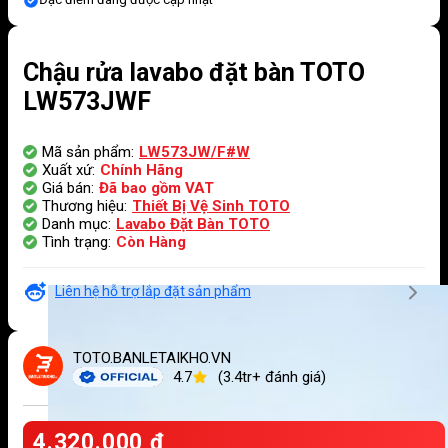
Chậu rửa lavabo đặt bàn TOTO
LW573JWF
Mã sản phẩm:
LW573JW/F#W
Xuất xứ:
Chính Hãng
Giá bán:
Đã bao gồm VAT
Thương hiệu:
Thiết Bị Vệ Sinh TOTO
Danh mục:
Lavabo Đặt Bàn TOTO
Tình trạng:
Còn Hàng
Liên hệ hỗ trợ lắp đặt sản phẩm
TOTO.BANLETAIKHO.VN
4.7
(3.4tr+ đánh giá)
4.320.000
₫