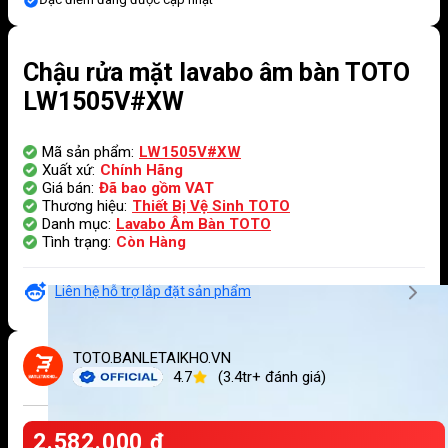
Chậu rửa mặt lavabo âm bàn TOTO
LW1505V#XW
Mã sản phẩm:
LW1505V#XW
Xuất xứ:
Chính Hãng
Giá bán:
Đã bao gồm VAT
Thương hiệu:
Thiết Bị Vệ Sinh TOTO
Danh mục:
Lavabo Âm Bàn TOTO
Tình trạng:
Còn Hàng
Liên hệ hỗ trợ lắp đặt sản phẩm
TOTO.BANLETAIKHO.VN
4.7
(3.4tr+ đánh giá)
2.582.000
₫