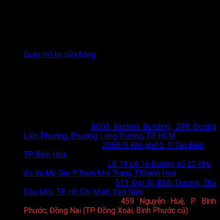
CÔNG TY CỔ PHẦN BÁN LẺ TẠI KHO
Giấy chứng nhận đăng ký kinh doanh số 0318197333 do Sở
Tài chính Thành phố Hồ Chí Minh cấp lần đầu ngày 04 tháng 12
Chưa có sản phẩm trong giỏ hàng.
năm 2023
Quay trở lại cửa hàng
TOTO Bán Lẻ Tại Kho
- Đơn vị phân phối thiết bị vệ sinh
TOTO chính hãng hàng đầu tại TP. Hồ Chí Minh và Hà Nội.
Chúng tôi mang đến giải pháp không gian sống đẳng cấp với
chi phí tối ưu nhất.
Thông tin liên hệ
Showroom HCM
:
BG03 Eastern Building, 299 Đường
Liên Phường, Phường Long Trường, TP. HCM
Showroom Biên Hoà
:
205B/5 Khu phố 2, P. Tân Biên,
TP. Biên Hoà.
Showroom Nha Trang
:
LK 19 Lô 16 Đường số 20 Khu
đô thị Mỹ Gia, P. Nam Nha Trang, T.Khánh Hoà
Showroom Bình Dương
:
511 Đại lộ Bình Dương, Thủ
Dầu Một, TP. Hồ Chí Minh, Việt Nam
Showroom Bình Phước
:
459 Nguyễn Huệ, P. Bình
Phước, Đồng Nai (TP. Đồng Xoài, Bình Phước cũ)
Hotline:
0898 75 6688