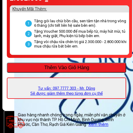
Khuyến Mãi Thêm:
Tặng gói lau chùi bồn cầu, sen tắm tận nhà trong vòng
1
6 tháng (chi tiết liên hệ sale bên em).
Tặng Voucher 500.000 để mua bếp từ, máy hút mùi, tủ
2
lạnh, máy giặt, Phụ kiện tủ bếp bên em.
Tặng vòi chậu rửa chén trị giá 2.300.000 - 2.800.000 khi
3
mua chậu rửa bát bên em.
Thêm Vào Giỏ Hàng
Tư vấn: 097.7777.303 - Mr. Dũng
Sẽ được giảm thêm theo từng đơn cụ thể
Giao hàng nhanh chóng trong ngày, miễn phí vận chuyển ở
khu vực nội thành TP. Hồ Chí Minh, Bình Dương, Bình
Phước, Cần Thơ, Rạch Giá Kiên Giang.
Xem thêm