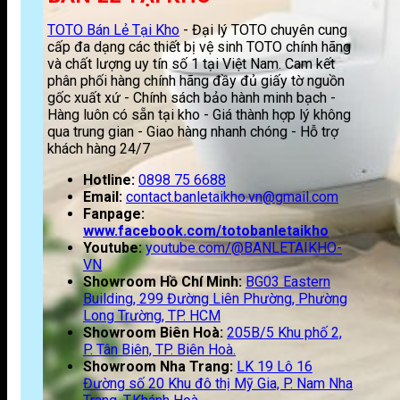
TOTO Bán Lẻ Tại Kho
- Đại lý TOTO chuyên cung
cấp đa dạng các thiết bị vệ sinh TOTO chính hãng
và chất lượng uy tín số 1 tại Việt Nam. Cam kết
phân phối hàng chính hãng đầy đủ giấy tờ nguồn
gốc xuất xứ - Chính sách bảo hành minh bạch -
Hàng luôn có sẵn tại kho - Giá thành hợp lý không
qua trung gian - Giao hàng nhanh chóng - Hỗ trợ
khách hàng 24/7
Hotline:
0898 75 6688
Email:
contact.banletaikho.vn@gmail.com
Fanpage:
www.facebook.com/totobanletaikho
Youtube:
youtube.com/@BANLETAIKHO-
VN
Showroom Hồ Chí Minh:
BG03 Eastern
Building, 299 Đường Liên Phường, Phường
Long Trường, TP. HCM
Showroom Biên Hoà:
205B/5 Khu phố 2,
P. Tân Biên, TP. Biên Hoà.
Showroom Nha Trang:
LK 19 Lô 16
Đường số 20 Khu đô thị Mỹ Gia, P. Nam Nha