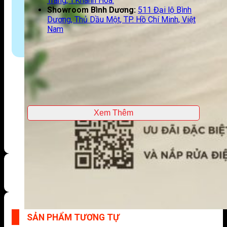
Trang, T.Khánh Hoà.
Showroom Bình Dương:
511 Đại lộ Bình
Dương, Thủ Dầu Một, TP. Hồ Chí Minh, Việt
Nam
Xem Thêm
SẢN PHẨM TƯƠNG TỰ