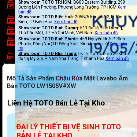
Showroom TOTO TP.HCM:
BG03 Eastern Building, 299
Đường Liên Phường, Phường Long Trường, TP. HCM
Xem
bản đồ
Showroom TOTO Biên Hoà:
205B/5 Khu phố 2, P. Tân
Biên, TP Biên Hoà.
Xem bản đồ
Showroom TOTO Bình Dương:
511 Đại lộ Bình Dương,
Thủ Dầu Một, TP. Hồ Chí Minh, Việt Nam
Xem bản đồ
Showroom TOTO Bình Phước:
459 Nguyễn Huệ, P. Bình
Phước, Đồng Nai (TP. Đồng Xoài, Bình Phước cũ)
Xem bản
đồ
Showroom TOTO Nha Trang:
LK 19, Lô 16, Đ. số 20 Khu
đô thị Mỹ Gia, P. Nam Nha Trang, T.Khánh Hoà
Xem bản đồ
Mô Tả Sản Phẩm Chậu Rửa Mặt Lavabo Âm
Bàn TOTO LW1505V#XW
Liên Hệ TOTO Bán Lẻ Tại Kho
ĐẠI LÝ THIẾT BỊ VỆ SINH TOTO
BÁN LẺ TẠI KHO