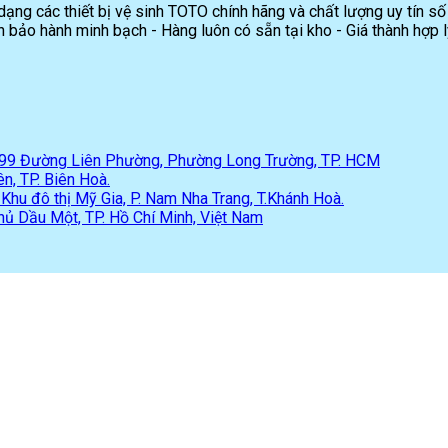
ng các thiết bị vệ sinh TOTO chính hãng và chất lượng uy tín số
 bảo hành minh bạch - Hàng luôn có sẵn tại kho - Giá thành hợp l
 299 Đường Liên Phường, Phường Long Trường, TP. HCM
n, TP. Biên Hoà.
hu đô thị Mỹ Gia, P. Nam Nha Trang, T.Khánh Hoà.
hủ Dầu Một, TP. Hồ Chí Minh, Việt Nam