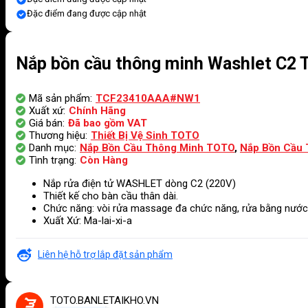
Đặc điểm đang được cập nhật
Nắp bồn cầu thông minh Washlet C
Mã sản phẩm:
TCF23410AAA#NW1
Xuất xứ:
Chính Hãng
Giá bán:
Đã bao gồm VAT
Thương hiệu:
Thiết Bị Vệ Sinh TOTO
Danh mục:
Nắp Bồn Cầu Thông Minh TOTO
,
Nắp Bồn Cầu
Tình trạng:
Còn Hàng
Nắp rửa điện tử WASHLET dòng C2 (220V)
Thiết kế cho bàn cầu thân dài.
Chức năng: vòi rửa massage đa chức năng, rửa bằng nước ấ
Xuất Xứ: Ma-lai-xi-a
Liên hệ hỗ trợ lắp đặt sản phẩm
TOTO.BANLETAIKHO.VN