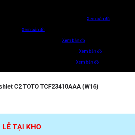
ng Liên Phường, Phường Long Trường, TP. HCM
Xem bản đồ
TP Biên Hoà.
Xem bản đồ
u Một, TP. Hồ Chí Minh, Việt Nam
Xem bản đồ
, Đồng Nai (TP. Đồng Xoài, Bình Phước cũ)
Xem bản đồ
thị Mỹ Gia, P. Nam Nha Trang, T.Khánh Hoà
Xem bản đồ
shlet C2 TOTO TCF23410AAA (W16)
N LẺ TẠI KHO