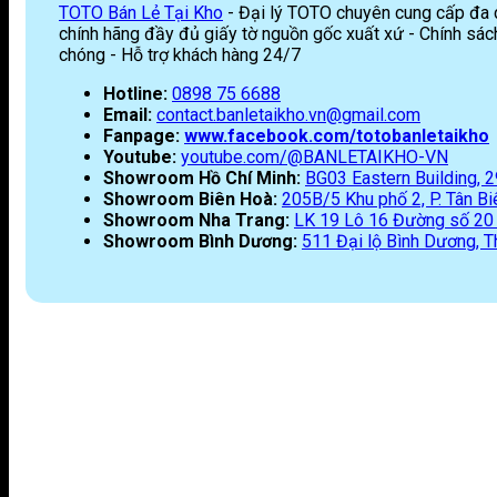
TOTO Bán Lẻ Tại Kho
- Đại lý TOTO chuyên cung cấp đa dạ
chính hãng đầy đủ giấy tờ nguồn gốc xuất xứ - Chính sách
chóng - Hỗ trợ khách hàng 24/7
Hotline:
0898 75 6688
Email:
contact.banletaikho.vn@gmail.com
Fanpage:
www.facebook.com/totobanletaikho
Youtube:
youtube.com/@BANLETAIKHO-VN
Showroom Hồ Chí Minh:
BG03 Eastern Building,
Showroom Biên Hoà:
205B/5 Khu phố 2, P. Tân Biê
Showroom Nha Trang:
LK 19 Lô 16 Đường số 20 K
Showroom Bình Dương:
511 Đại lộ Bình Dương, T