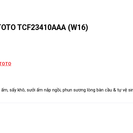
2 TOTO TCF23410AAA (W16)
 TOTO
m, sấy khô, sưởi ấm nắp ngồi, phun sương lòng bàn cầu & tự vệ sin