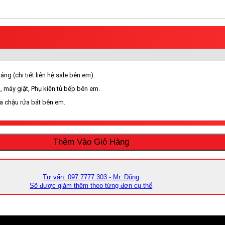
ng (chi tiết liên hệ sale bên em).
, máy giặt, Phụ kiện tủ bếp bên em.
ua chậu rửa bát bên em.
Thêm Vào Giỏ Hàng
Tư vấn: 097.7777.303 - Mr. Dũng
Sẽ được giảm thêm theo từng đơn cụ thể
vực nội thành TP. Hồ Chí Minh, Bình Dương, Bình Phước, Cần Thơ, Rạch G