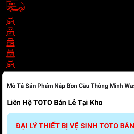
Showroom TOTO TP.HCM:
BG03 Eastern Building, 299 Đườ
Showroom TOTO Biên Hoà:
205B/5 Khu phố 2, P. Tân Biên, 
Showroom TOTO Bình Dương:
511 Đại lộ Bình Dương, Thủ Dầ
Showroom TOTO Bình Phước:
459 Nguyễn Huệ, P. Bình Phước
Showroom TOTO Nha Trang:
LK 19, Lô 16, Đ. số 20 Khu đô 
Mô Tả Sản Phẩm Nắp Bồn Cầu Thông Minh Wa
Liên Hệ TOTO Bán Lẻ Tại Kho
ĐẠI LÝ THIẾT BỊ VỆ SINH TOTO BÁ