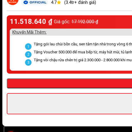
4.7
(3.4tr+ đánh giá)
11.518.640
₫
Giá gốc:
17.192.000
₫
Khuyến Mãi Thêm:
Tặng gói lau chùi bồn cầu, sen tắm tận nhà trong vòng 6 thá
1
Tặng Voucher 500.000 để mua bếp từ, máy hút mùi, tủ lạnh
2
Tặng vòi chậu rửa chén trị giá 2.300.000 - 2.800.000 khi m
3
Giao hàng nhanh chóng trong ngày, miễn phí vận chuyển ở khu 