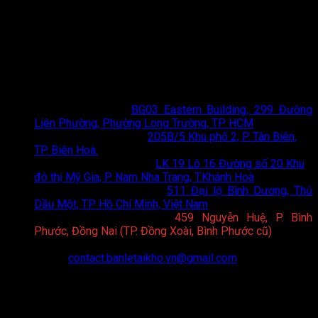
TOTO Bán Lẻ Tại Kho
- Đơn vị phân phối thiết bị vệ sinh
TOTO chính hãng hàng đầu tại TP. Hồ Chí Minh và Hà Nội.
Chúng tôi mang đến giải pháp không gian sống đẳng cấp với
chi phí tối ưu nhất.
Thông tin liên hệ
Showroom HCM
:
BG03 Eastern Building, 299 Đường
Liên Phường, Phường Long Trường, TP. HCM
Showroom Biên Hoà
:
205B/5 Khu phố 2, P. Tân Biên,
TP. Biên Hoà.
Showroom Nha Trang
:
LK 19 Lô 16 Đường số 20 Khu
đô thị Mỹ Gia, P. Nam Nha Trang, T.Khánh Hoà
Showroom Bình Dương
:
511 Đại lộ Bình Dương, Thủ
Dầu Một, TP. Hồ Chí Minh, Việt Nam
Showroom Bình Phước
:
459 Nguyễn Huệ, P. Bình
Phước, Đồng Nai (TP. Đồng Xoài, Bình Phước cũ)
Hotline:
0898 75 6688
Email:
contact.banletaikho.vn@gmail.com
Website:
https://toto.banletaikho.vn/
Giờ làm việc:
08:00 - 20:00 (T2 - CN)
CHÍNH SÁCH