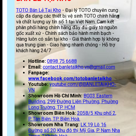
TOTO Bán Lẻ Tại Kho
- Đại lý TOTO chuyên cung
cấp đa dạng các thiết bị vệ sinh TOTO chính hãng
và chất lượng uy tín số 1 tại Việt Nam. Cam kết
phân phối hàng chính hãng đầy đủ giấy tờ nguồn
gốc xuất xứ - Chính sách bảo hành minh bạch -
Hàng luôn có sẵn tại kho - Giá thành hợp lý không
qua trung gian - Giao hàng nhanh chóng - Hỗ trợ
khách hàng 24/7
Hotline:
0898 75 6688
Email:
contact.banletaikho.vn@gmail.com
Fanpage:
www.facebook.com/totobanletaikho
Youtube:
youtube.com/@BANLETAIKHO-
VN
Showroom Hồ Chí Minh:
BG03 Eastern
Building, 299 Đường Liên Phường, Phường
Long Trường, TP. HCM
Showroom Biên Hoà:
205B/5 Khu phố 2,
P. Tân Biên, TP. Biên Hoà.
Showroom Nha Trang:
LK 19 Lô 16
Đường số 20 Khu đô thị Mỹ Gia, P. Nam Nha