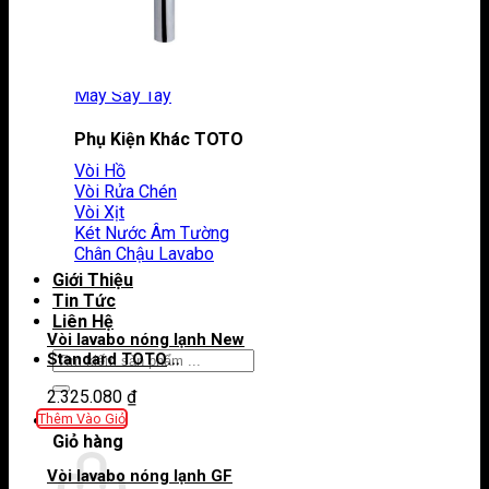
Thanh Vắt Khăn
Vòng Treo Khăn
Gương Phòng Tắm
Lô Giấy Vệ Sinh
Máy Sấy Tay
Phụ Kiện Khác TOTO
Vòi Hồ
Vòi Rửa Chén
Vòi Xịt
Két Nước Âm Tường
Chân Chậu Lavabo
Giới Thiệu
Tin Tức
Liên Hệ
Vòi lavabo nóng lạnh New
Tìm
Standard TOTO
kiếm:
TVLM112NS
2.325.080
₫
0
Thêm Vào Giỏ
Giỏ hàng
Vòi lavabo nóng lạnh GF