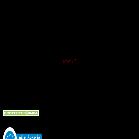
Chính sách hoạt động và quy định chung
Thông tin về điều kiện giao dịch chung
Quy định và hình thức thanh toán
Chính sách giao nhận
Chính sách kiểm hàng
Chính sách bảo hành
Chính sách đổi trả và hoàn tiền
Chính sách bảo mật thông tin
✅✅✅
LIÊN KẾT NHanh
Giới thiệu
Liên hệ
Tin tức bài viết
Bồn cầu TOTO