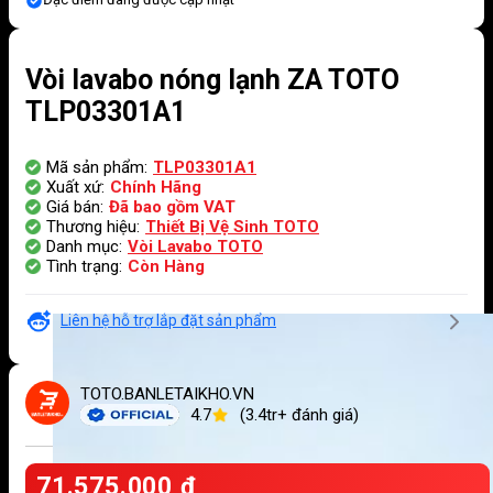
Vòi lavabo nóng lạnh ZA TOTO
TLP03301A1
Mã sản phẩm:
TLP03301A1
Xuất xứ:
Chính Hãng
Giá bán:
Đã bao gồm VAT
Thương hiệu:
Thiết Bị Vệ Sinh TOTO
Danh mục:
Vòi Lavabo TOTO
Tình trạng:
Còn Hàng
Liên hệ hỗ trợ lắp đặt sản phẩm
TOTO.BANLETAIKHO.VN
4.7
(3.4tr+ đánh giá)
71.575.000
₫