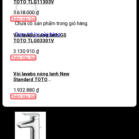
TOTO TLG11303V
3.618.000
₫
Thêm Vào Giỏ
Chưa có sản phẩm trong giỏ hàng.
Quay trở lại cửa hàng
Vòi lavabo nóng lạnh GS
TOTO TLG03301V
3.130.910
₫
Thêm Vào Giỏ
Vòi lavabo nóng lạnh New
Standard TOTO
TVLM111NS
1.932.880
₫
Thêm Vào Giỏ