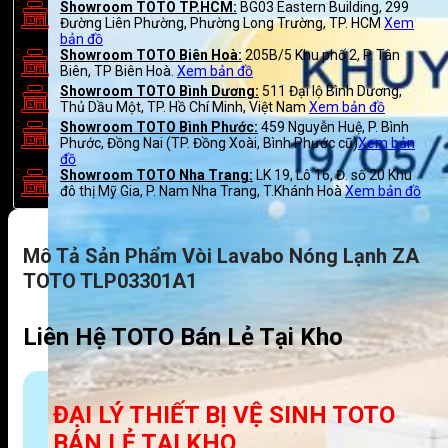
Showroom TOTO TP.HCM:
BG03 Eastern Building, 299
Đường Liên Phường, Phường Long Trường, TP. HCM
Xem
bản đồ
Showroom TOTO Biên Hoà:
205B/5 Khu phố 2, P. Tân
Biên, TP Biên Hoà.
Xem bản đồ
Showroom TOTO Bình Dương:
511 Đại lộ Bình Dương,
Thủ Dầu Một, TP. Hồ Chí Minh, Việt Nam
Xem bản đồ
Showroom TOTO Bình Phước:
459 Nguyễn Huệ, P. Bình
Phước, Đồng Nai (TP. Đồng Xoài, Bình Phước cũ)
Xem bản
đồ
Showroom TOTO Nha Trang:
LK 19, Lô 16, Đ. số 20 Khu
đô thị Mỹ Gia, P. Nam Nha Trang, T.Khánh Hoà
Xem bản đồ
Mô Tả Sản Phẩm Vòi Lavabo Nóng Lạnh ZA
TOTO TLP03301A1
Liên Hệ TOTO Bán Lẻ Tại Kho
ĐẠI LÝ THIẾT BỊ VỆ SINH TOTO
BÁN LẺ TẠI KHO