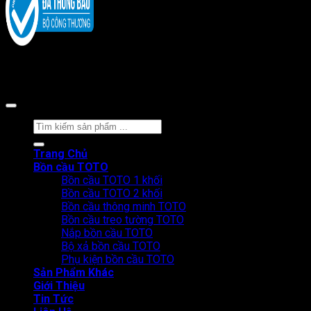
Copyright 2026 ©
CÔNG TY CỔ PHẦN BÁN LẺ TẠI KHO
Tìm
kiếm:
Trang Chủ
Bồn cầu TOTO
Bồn cầu TOTO 1 khối
Bồn cầu TOTO 2 khối
Bồn cầu thông minh TOTO
Bồn cầu treo tường TOTO
Nắp bồn cầu TOTO
Bộ xả bồn cầu TOTO
Phụ kiện bồn cầu TOTO
Sản Phẩm Khác
Giới Thiệu
Tin Tức