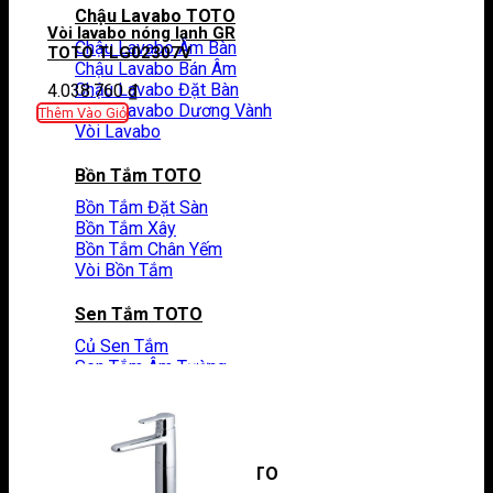
Chậu Lavabo TOTO
Vòi lavabo nóng lạnh GR
Chậu Lavabo Âm Bàn
TOTO TLG02307V
Chậu Lavabo Bán Âm
Chậu Lavabo Đặt Bàn
4.038.760
₫
Chậu Lavabo Dương Vành
Thêm Vào Giỏ
Vòi Lavabo
Bồn Tắm TOTO
Bồn Tắm Đặt Sàn
Bồn Tắm Xây
Bồn Tắm Chân Yếm
Vòi Bồn Tắm
Sen Tắm TOTO
Củ Sen Tắm
Sen Tắm Âm Tường
Tay Sen Tắm
Van Điều Chỉnh
Sen Cây TOTO
Phụ Kiện Nhà Tắm TOTO