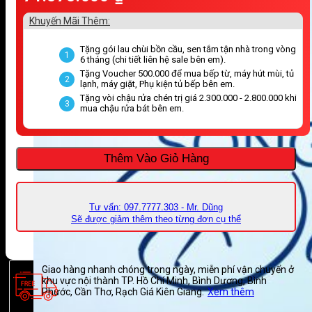
Khuyến Mãi Thêm:
Tặng gói lau chùi bồn cầu, sen tắm tận nhà trong vòng
1
6 tháng (chi tiết liên hệ sale bên em).
Tặng Voucher 500.000 để mua bếp từ, máy hút mùi, tủ
2
lạnh, máy giặt, Phụ kiện tủ bếp bên em.
Tặng vòi chậu rửa chén trị giá 2.300.000 - 2.800.000 khi
3
mua chậu rửa bát bên em.
Thêm Vào Giỏ Hàng
Tư vấn: 097.7777.303 - Mr. Dũng
Sẽ được giảm thêm theo từng đơn cụ thể
Giao hàng nhanh chóng trong ngày, miễn phí vận chuyển ở
khu vực nội thành TP. Hồ Chí Minh, Bình Dương, Bình
Phước, Cần Thơ, Rạch Giá Kiên Giang.
Xem thêm