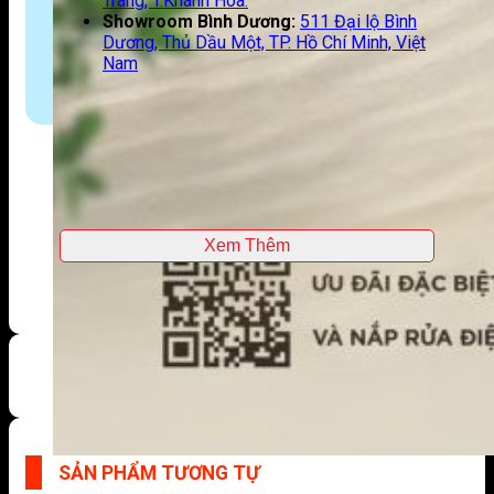
Trang, T.Khánh Hoà.
Showroom Bình Dương:
511 Đại lộ Bình
Dương, Thủ Dầu Một, TP. Hồ Chí Minh, Việt
Nam
Xem Thêm
SẢN PHẨM TƯƠNG TỰ