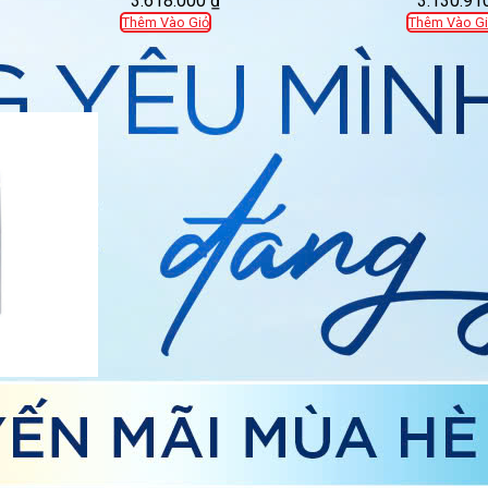
3.618.000
₫
3.130.91
Thêm Vào Giỏ
Thêm Vào Gi