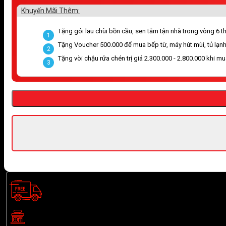
Khuyến Mãi Thêm:
Tặng gói lau chùi bồn cầu, sen tắm tận nhà trong vòng 6 thá
1
Tặng Voucher 500.000 để mua bếp từ, máy hút mùi, tủ lạnh
2
Tặng vòi chậu rửa chén trị giá 2.300.000 - 2.800.000 khi m
3
Giao hàng nhanh chóng trong ngày, miễn phí vận chuyển ở khu 
Showroom TOTO TP.HCM:
BG03 Eastern Building, 299 Đườ