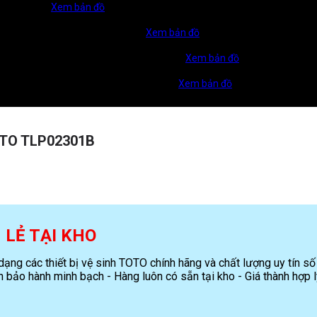
TP Biên Hoà.
Xem bản đồ
u Một, TP. Hồ Chí Minh, Việt Nam
Xem bản đồ
, Đồng Nai (TP. Đồng Xoài, Bình Phước cũ)
Xem bản đồ
thị Mỹ Gia, P. Nam Nha Trang, T.Khánh Hoà
Xem bản đồ
OTO TLP02301B
N LẺ TẠI KHO
ng các thiết bị vệ sinh TOTO chính hãng và chất lượng uy tín số
 bảo hành minh bạch - Hàng luôn có sẵn tại kho - Giá thành hợp l