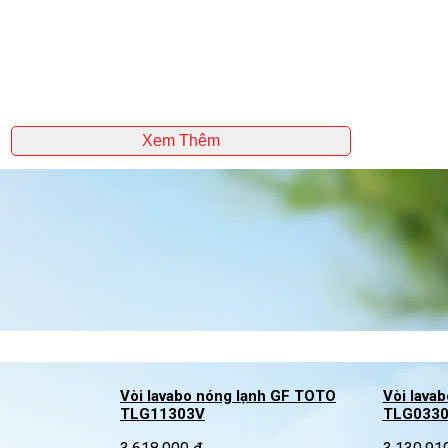
Xem Thêm
Vòi lavabo nóng lạnh GF TOTO
Vòi lava
TLG11303V
TLG033