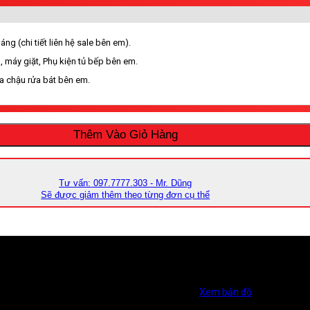
ng (chi tiết liên hệ sale bên em).
, máy giặt, Phụ kiện tủ bếp bên em.
ua chậu rửa bát bên em.
Thêm Vào Giỏ Hàng
Tư vấn: 097.7777.303 - Mr. Dũng
Sẽ được giảm thêm theo từng đơn cụ thể
vực nội thành TP. Hồ Chí Minh, Bình Dương, Bình Phước, Cần Thơ, Rạch G
ng Liên Phường, Phường Long Trường, TP. HCM
Xem bản đồ