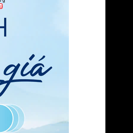
0
₫
ỏ