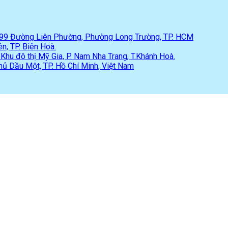
 299 Đường Liên Phường, Phường Long Trường, TP. HCM
n, TP. Biên Hoà.
hu đô thị Mỹ Gia, P. Nam Nha Trang, T.Khánh Hoà.
hủ Dầu Một, TP. Hồ Chí Minh, Việt Nam