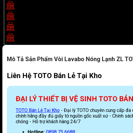
Showroom TOTO Biên Hoà:
205B/5 Khu phố 2, P. Tân Biên, 
Showroom TOTO Bình Dương:
511 Đại lộ Bình Dương, Thủ Dầ
Showroom TOTO Bình Phước:
459 Nguyễn Huệ, P. Bình Phước
Showroom TOTO Nha Trang:
LK 19, Lô 16, Đ. số 20 Khu đô 
Mô Tả Sản Phẩm Vòi Lavabo Nóng Lạnh ZL T
Liên Hệ TOTO Bán Lẻ Tại Kho
ĐẠI LÝ THIẾT BỊ VỆ SINH TOTO BÁ
TOTO Bán Lẻ Tại Kho
- Đại lý TOTO chuyên cung cấp đa dạ
chính hãng đầy đủ giấy tờ nguồn gốc xuất xứ - Chính sách
chóng - Hỗ trợ khách hàng 24/7
Hotline:
0898 75 6688