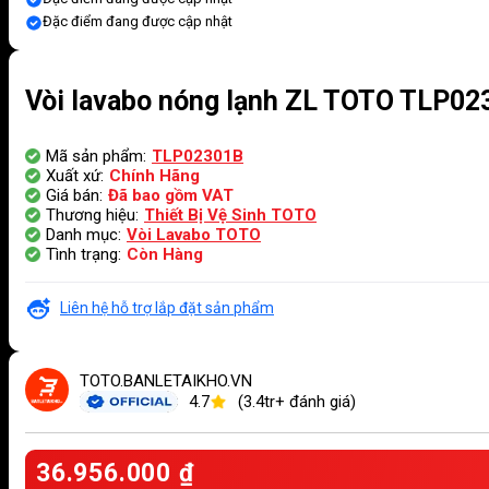
Đặc điểm đang được cập nhật
Vòi lavabo nóng lạnh ZL TOTO TLP02
Mã sản phẩm:
TLP02301B
Xuất xứ:
Chính Hãng
Giá bán:
Đã bao gồm VAT
Thương hiệu:
Thiết Bị Vệ Sinh TOTO
Danh mục:
Vòi Lavabo TOTO
Tình trạng:
Còn Hàng
Liên hệ hỗ trợ lắp đặt sản phẩm
TOTO.BANLETAIKHO.VN
4.7
(3.4tr+ đánh giá)
36.956.000
₫