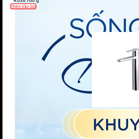
4.038.760
₫
Thêm Vào Giỏ