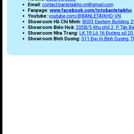
Email:
contact.banletaikho.vn@gmail.com
Fanpage:
www.facebook.com/totobanletaikho
Youtube:
youtube.com/@BANLETAIKHO-VN
Showroom Hồ Chí Minh:
BG03 Eastern Building,
Showroom Biên Hoà:
205B/5 Khu phố 2, P. Tân Biê
Showroom Nha Trang:
LK 19 Lô 16 Đường số 20 K
Showroom Bình Dương:
511 Đại lộ Bình Dương, T