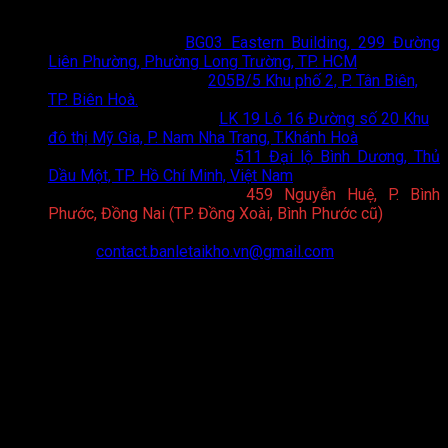
Thông tin liên hệ
Showroom HCM
:
BG03 Eastern Building, 299 Đường
Liên Phường, Phường Long Trường, TP. HCM
Showroom Biên Hoà
:
205B/5 Khu phố 2, P. Tân Biên,
TP. Biên Hoà.
Showroom Nha Trang
:
LK 19 Lô 16 Đường số 20 Khu
đô thị Mỹ Gia, P. Nam Nha Trang, T.Khánh Hoà
Showroom Bình Dương
:
511 Đại lộ Bình Dương, Thủ
Dầu Một, TP. Hồ Chí Minh, Việt Nam
Showroom Bình Phước
:
459 Nguyễn Huệ, P. Bình
Phước, Đồng Nai (TP. Đồng Xoài, Bình Phước cũ)
Hotline:
0898 75 6688
Email:
contact.banletaikho.vn@gmail.com
Website:
https://toto.banletaikho.vn/
Giờ làm việc:
08:00 - 20:00 (T2 - CN)
CHÍNH SÁCH
Chính sách hoạt động và quy định chung
Thông tin về điều kiện giao dịch chung
Quy định và hình thức thanh toán
Chính sách giao nhận
Chính sách kiểm hàng