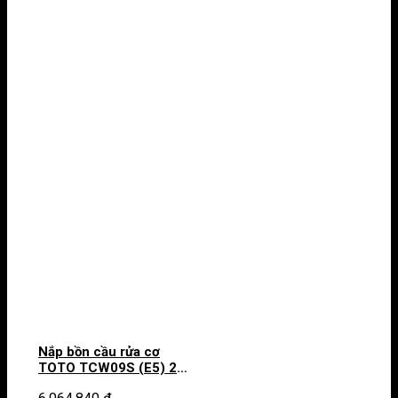
Nắp bồn cầu rửa cơ
TOTO TCW09S (E5) 2
chế độ rửa trước & sau