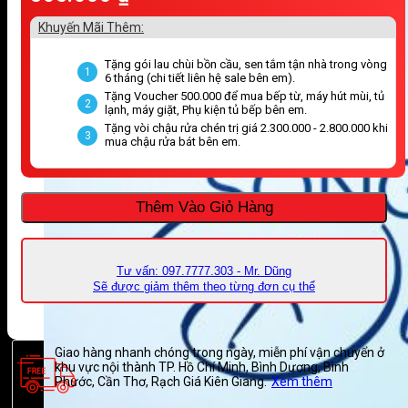
Khuyến Mãi Thêm:
Tặng gói lau chùi bồn cầu, sen tắm tận nhà trong vòng
1
6 tháng (chi tiết liên hệ sale bên em).
Tặng Voucher 500.000 để mua bếp từ, máy hút mùi, tủ
2
lạnh, máy giặt, Phụ kiện tủ bếp bên em.
Tặng vòi chậu rửa chén trị giá 2.300.000 - 2.800.000 khi
3
mua chậu rửa bát bên em.
Thêm Vào Giỏ Hàng
Tư vấn: 097.7777.303 - Mr. Dũng
Sẽ được giảm thêm theo từng đơn cụ thể
Giao hàng nhanh chóng trong ngày, miễn phí vận chuyển ở
khu vực nội thành TP. Hồ Chí Minh, Bình Dương, Bình
Phước, Cần Thơ, Rạch Giá Kiên Giang.
Xem thêm