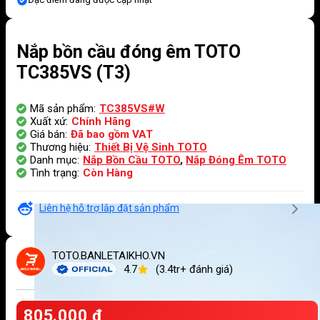
Nắp bồn cầu đóng êm TOTO
TC385VS (T3)
Mã sản phẩm:
TC385VS#W
Xuất xứ:
Chính Hãng
Giá bán:
Đã bao gồm VAT
Thương hiệu:
Thiết Bị Vệ Sinh TOTO
Danh mục:
Nắp Bồn Cầu TOTO
,
Nắp Đóng Êm TOTO
Tình trạng:
Còn Hàng
Liên hệ hỗ trợ lắp đặt sản phẩm
TOTO.BANLETAIKHO.VN
4.7
(3.4tr+ đánh giá)
805.000
₫