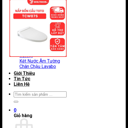
Thanh Vắt Khăn
Vòng Treo Khăn
Gương Phòng Tắm
Lô Giấy Vệ Sinh
Máy Sấy Tay
Phụ Kiện Khác TOTO
Vòi Hồ
Vòi Rửa Chén
Vòi Xịt
Két Nước Âm Tường
Chân Chậu Lavabo
Giới Thiệu
Tin Tức
Liên Hệ
Tìm
kiếm:
0
Giỏ hàng