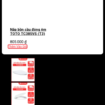
Nắp bồn cầu đóng êm
TOTO TC385VS (T3)
805.000
₫
Thêm Vào Giỏ