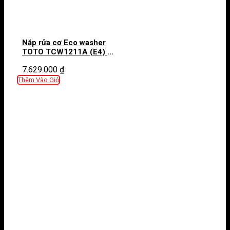
Nắp rửa cơ Eco washer
TOTO TCW1211A (E4) 2
chế độ rửa trước & sau
7.629.000
₫
Thêm Vào Giỏ