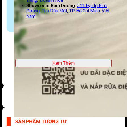
Trang, T.Khánh Hoà.
Showroom Bình Dương:
511 Đại lộ Bình
Dương, Thủ Dầu Một, TP. Hồ Chí Minh, Việt
Nam
Xem Thêm
SẢN PHẨM TƯƠNG TỰ