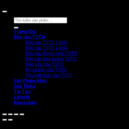
Copyright 2026 ©
CÔNG TY CỔ PHẦN BÁN LẺ TẠI KHO
Tìm
kiếm:
Trang Chủ
Bồn cầu TOTO
Bồn cầu TOTO 1 khối
Bồn cầu TOTO 2 khối
Bồn cầu thông minh TOTO
Bồn cầu treo tường TOTO
Nắp bồn cầu TOTO
Bộ xả bồn cầu TOTO
Phụ kiện bồn cầu TOTO
Sản Phẩm Khác
Giới Thiệu
Tin Tức
Liên Hệ
Đăng nhập