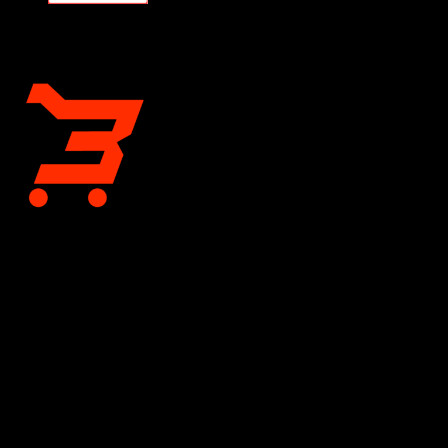
CÔNG TY CỔ PHẦN BÁN LẺ TẠI KHO
Giấy chứng nhận đăng ký kinh doanh số 0318197333 do Sở
Tài chính Thành phố Hồ Chí Minh cấp lần đầu ngày 04 tháng 12
năm 2023
TOTO Bán Lẻ Tại Kho
- Đơn vị phân phối thiết bị vệ sinh
TOTO chính hãng hàng đầu tại TP. Hồ Chí Minh và Hà Nội.
Chúng tôi mang đến giải pháp không gian sống đẳng cấp với
chi phí tối ưu nhất.