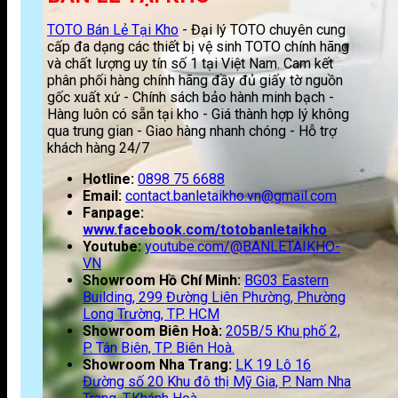
TOTO Bán Lẻ Tại Kho
- Đại lý TOTO chuyên cung
cấp đa dạng các thiết bị vệ sinh TOTO chính hãng
và chất lượng uy tín số 1 tại Việt Nam. Cam kết
phân phối hàng chính hãng đầy đủ giấy tờ nguồn
gốc xuất xứ - Chính sách bảo hành minh bạch -
Hàng luôn có sẵn tại kho - Giá thành hợp lý không
qua trung gian - Giao hàng nhanh chóng - Hỗ trợ
khách hàng 24/7
Hotline:
0898 75 6688
Email:
contact.banletaikho.vn@gmail.com
Fanpage:
www.facebook.com/totobanletaikho
Youtube:
youtube.com/@BANLETAIKHO-
VN
Showroom Hồ Chí Minh:
BG03 Eastern
Building, 299 Đường Liên Phường, Phường
Long Trường, TP. HCM
Showroom Biên Hoà:
205B/5 Khu phố 2,
P. Tân Biên, TP. Biên Hoà.
Showroom Nha Trang:
LK 19 Lô 16
Đường số 20 Khu đô thị Mỹ Gia, P. Nam Nha