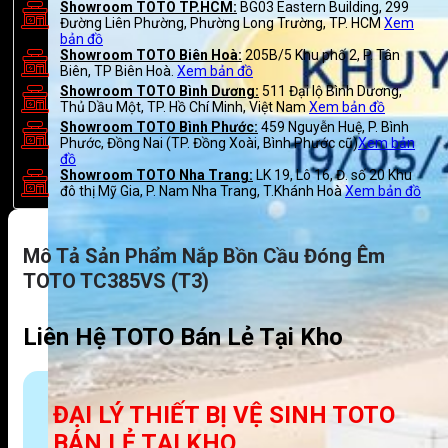
Showroom TOTO TP.HCM:
BG03 Eastern Building, 299
Đường Liên Phường, Phường Long Trường, TP. HCM
Xem
bản đồ
Showroom TOTO Biên Hoà:
205B/5 Khu phố 2, P. Tân
Biên, TP Biên Hoà.
Xem bản đồ
Showroom TOTO Bình Dương:
511 Đại lộ Bình Dương,
Thủ Dầu Một, TP. Hồ Chí Minh, Việt Nam
Xem bản đồ
Showroom TOTO Bình Phước:
459 Nguyễn Huệ, P. Bình
Phước, Đồng Nai (TP. Đồng Xoài, Bình Phước cũ)
Xem bản
đồ
Showroom TOTO Nha Trang:
LK 19, Lô 16, Đ. số 20 Khu
đô thị Mỹ Gia, P. Nam Nha Trang, T.Khánh Hoà
Xem bản đồ
Mô Tả Sản Phẩm Nắp Bồn Cầu Đóng Êm
TOTO TC385VS (T3)
Liên Hệ TOTO Bán Lẻ Tại Kho
ĐẠI LÝ THIẾT BỊ VỆ SINH TOTO
BÁN LẺ TẠI KHO