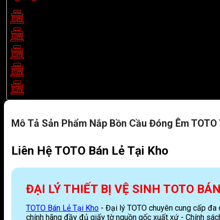
Showroom TOTO TP.HCM:
BG03 Eastern Building, 299 Đườ
Showroom TOTO Biên Hoà:
205B/5 Khu phố 2, P. Tân Biên, 
Showroom TOTO Bình Dương:
511 Đại lộ Bình Dương, Thủ Dầ
Showroom TOTO Bình Phước:
459 Nguyễn Huệ, P. Bình Phước
Showroom TOTO Nha Trang:
LK 19, Lô 16, Đ. số 20 Khu đô 
Mô Tả Sản Phẩm Nắp Bồn Cầu Đóng Êm TOTO 
Liên Hệ TOTO Bán Lẻ Tại Kho
ĐẠI LÝ THIẾT BỊ VỆ SINH TOTO BÁ
TOTO Bán Lẻ Tại Kho
- Đại lý TOTO chuyên cung cấp đa dạ
chính hãng đầy đủ giấy tờ nguồn gốc xuất xứ - Chính sách