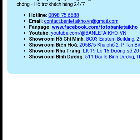
chóng - Hỗ trợ khách hàng 24/7
Hotline:
0898 75 6688
Email:
contact.banletaikho.vn@gmail.com
Fanpage:
www.facebook.com/totobanletaikho
Youtube:
youtube.com/@BANLETAIKHO-VN
Showroom Hồ Chí Minh:
BG03 Eastern Building,
Showroom Biên Hoà:
205B/5 Khu phố 2, P. Tân Biê
Showroom Nha Trang:
LK 19 Lô 16 Đường số 20 K
Showroom Bình Dương:
511 Đại lộ Bình Dương, T