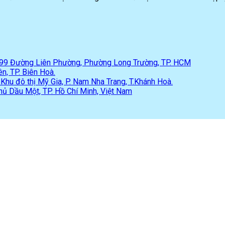
 299 Đường Liên Phường, Phường Long Trường, TP. HCM
n, TP. Biên Hoà.
hu đô thị Mỹ Gia, P. Nam Nha Trang, T.Khánh Hoà.
hủ Dầu Một, TP. Hồ Chí Minh, Việt Nam