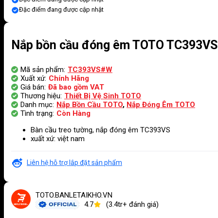
Đặc điểm đang được cập nhật
Nắp bồn cầu đóng êm TOTO TC393VS
Mã sản phẩm:
TC393VS#W
Xuất xứ:
Chính Hãng
Giá bán:
Đã bao gồm VAT
Thương hiệu:
Thiết Bị Vệ Sinh TOTO
Danh mục:
Nắp Bồn Cầu TOTO
,
Nắp Đóng Êm TOTO
Tình trạng:
Còn Hàng
Bàn cầu treo tường, nắp đóng êm TC393VS
xuất xứ: việt nam
Liên hệ hỗ trợ lắp đặt sản phẩm
TOTO.BANLETAIKHO.VN
4.7
(3.4tr+ đánh giá)