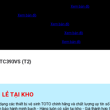
ng Liên Phường, Phường Long Trường, TP. HCM
Xem bản đồ
TP Biên Hoà.
Xem bản đồ
u Một, TP. Hồ Chí Minh, Việt Nam
Xem bản đồ
, Đồng Nai (TP. Đồng Xoài, Bình Phước cũ)
Xem bản đồ
thị Mỹ Gia, P. Nam Nha Trang, T.Khánh Hoà
Xem bản đồ
TC393VS (T2)
N LẺ TẠI KHO
ng các thiết bị vệ sinh TOTO chính hãng và chất lượng uy tín số
 bảo hành minh bạch - Hàng luôn có sẵn tại kho - Giá thành hợp l