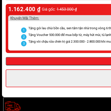
1.162.400
₫
Giá gốc:
1.453.000
₫
Khuyến Mãi Thêm:
Tặng gói lau chùi bồn cầu, sen tắm tận nhà trong vòng 6 thá
1
Tặng Voucher 500.000 để mua bếp từ, máy hút mùi, tủ lạnh
2
Tặng vòi chậu rửa chén trị giá 2.300.000 - 2.800.000 khi m
3
Giao hàng nhanh chóng trong ngày, miễn phí vận chuyển ở khu 