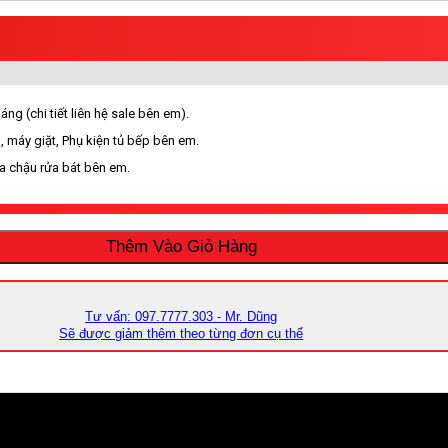
ng (chi tiết liên hệ sale bên em).
, máy giặt, Phụ kiện tủ bếp bên em.
ua chậu rửa bát bên em.
Thêm Vào Giỏ Hàng
Tư vấn: 097.7777.303 - Mr. Dũng
Sẽ được giảm thêm theo từng đơn cụ thể
vực nội thành TP. Hồ Chí Minh, Bình Dương, Bình Phước, Cần Thơ, Rạch G